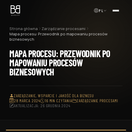
PL
MENU
Strona główna
Zarządzanie procesami
Mapa procesu: Przewodnik po mapowaniu procesów
biznesowych
MAPA PROCESU: PRZEWODNIK PO
MAPOWANIU PROCESÓW
BIZNESOWYCH
ZARZĄDZANIE, WSPARCIE I JAKOŚĆ DLA BIZNESU
28 MARCA 2024
16 MIN CZYTANIA
ZARZĄDZANIE PROCESAMI
AKTUALIZACJA: 26 GRUDNIA 2024