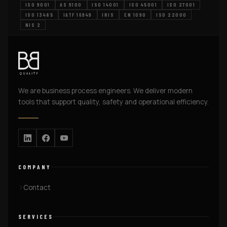
ISO 9001
AS 9100
ISO 14001
ISO 45001
ISO 27001
ISO 13485
IATF 16949
IRIS
EN 1090
ISO 22000
NIS 2
We are business process engineers. We deliver modern
tools that support quality, safety and operational efficiency.
COMPANY
Contact
SERVICES