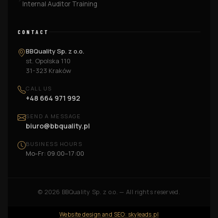
Internal Auditor Training
CONTACT
BBQuality Sp. z o.o.
st. Opolska 110
31-323 Kraków
CALL US
+48 664 971 992
SEND A MESSAGE
biuro@bbquality.pl
BUSINESS HOURS
Mo-Fr: 09:00–17:00
©
2026
BBQuality Sp. z o.o. — All rights reserved.
Website design and SEO: skyleads.pl