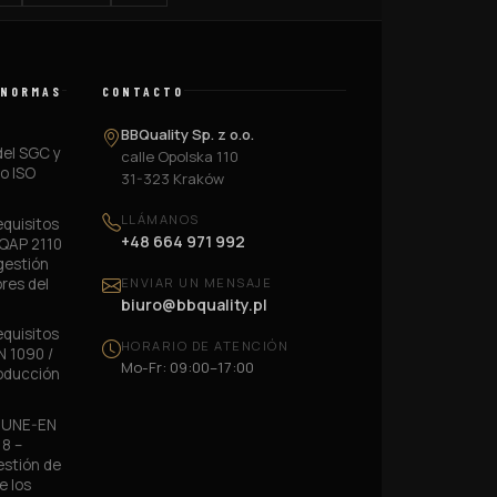
 NORMAS
CONTACTO
BBQuality Sp. z o.o.
del SGC y
calle Opolska 110
no ISO
31-323 Kraków
LLÁMANOS
quisitos
+48 664 971 992
AQAP 2110
gestión
res del
ENVIAR UN MENSAJE
biuro@bbquality.pl
quisitos
HORARIO DE ATENCIÓN
N 1090 /
Mo-Fr: 09:00–17:00
roducción
e UNE-EN
18 –
estión de
e los