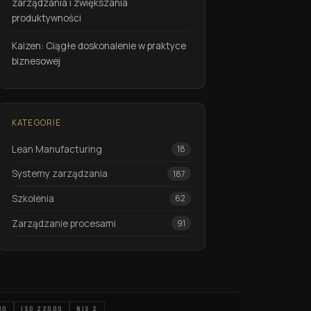
zarządzania i zwiększania
produktywności
Kaizen: Ciągłe doskonalenie w praktyce
biznesowej
KATEGORIE
Lean Manufacturing
18
Systemy zarządzania
187
Szkolenia
62
Zarządzanie procesami
91
90
ISO 22000
NIS 2