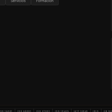
a
Servicios
Formación
ISO 14001
ISO 45001
ISO 27001
ISO 13485
IATF 16949
IRIS
EN 10