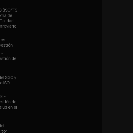
IS (ISO/TS
tema de
 Calidad
erroviario
e
los
Gestión
 –
estión de
del SGC y
no ISO
8 –
estión de
alud en el
del
itor