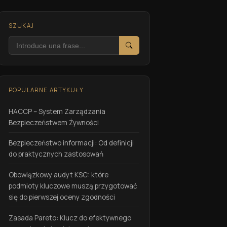
SZUKAJ
Szukaj
POPULARNE ARTYKUŁY
HACCP – System Zarządzania
Bezpieczeństwem Żywności
Bezpieczeństwo informacji: Od definicji
do praktycznych zastosowań
Obowiązkowy audyt KSC: które
podmioty kluczowe muszą przygotować
się do pierwszej oceny zgodności
Zasada Pareto: Klucz do efektywnego