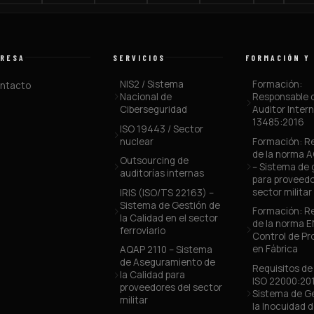
RESA
SERVICIOS
FORMACIÓN Y
NIS2 / Sistema
Formación:
ntacto
Nacional de
Responsable 
Ciberseguridad
Auditor Inter
13485:2016
ISO 19443 / Sector
nuclear
Formación: Re
de la norma 
Outsourcing de
– Sistema de 
auditorías internas
para proveedo
sector militar
IRIS (ISO/TS 22163) –
Sistema de Gestión de
Formación: Re
la Calidad en el sector
de la norma E
ferroviario
Control de P
en Fábrica
AQAP 2110 – Sistema
de Aseguramiento de
Requisitos d
la Calidad para
ISO 22000:20
proveedores del sector
Sistema de G
militar
la Inocuidad d