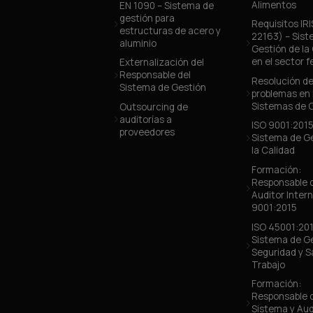
Alimentos
EN 1090 – Sistema de
gestión para
Requisitos IR
estructuras de acero y
22163) – Sis
aluminio
Gestión de la
en el sector f
Externalización del
Responsable del
Resolución d
Sistema de Gestión
problemas en 
Sistemas de 
Outsourcing de
auditorías a
ISO 9001:2015
proveedores
Sistema de G
la Calidad
Formación:
Responsable 
Auditor Inter
9001:2015
ISO 45001:201
Sistema de G
Seguridad y S
Trabajo
Formación:
Responsable 
Sistema y Aud