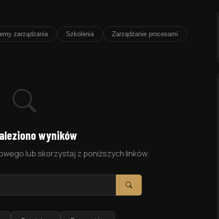
emy zarządzania
Szkolenia
Zarządzanie procesami
naleziono wyników
owego lub skorzystaj z poniższych linków.
Szukaj