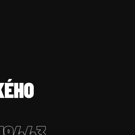
KÉHO
 19443
,