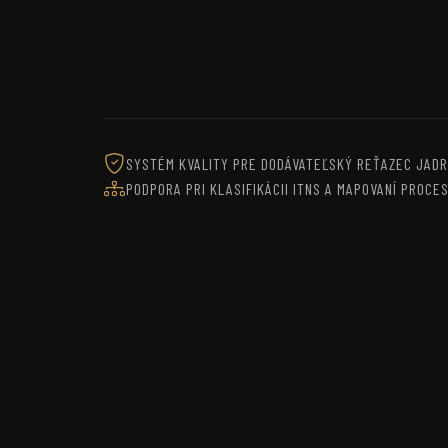
POŽIADAŤ O KONZULTÁCIU K ISO 1944
SYSTÉM KVALITY PRE DODÁVATEĽSKÝ REŤAZEC JAD
PODPORA PRI KLASIFIKÁCII ITNS A MAPOVANÍ PROCE