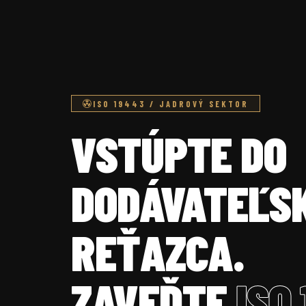
ISO 19443 / JADROVÝ SEKTOR
VSTÚPTE DO
DODÁVATEĽS
REŤAZCA.
ZAVEĎTE
ISO