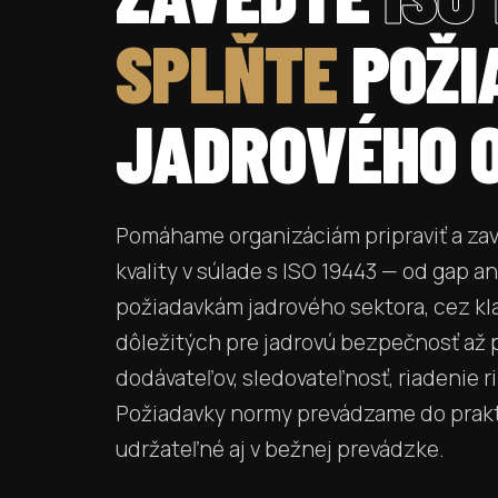
SPLŇTE
POŽI
JADROVÉHO 
Pomáhame organizáciám pripraviť a za
kvality v súlade s ISO 19443 — od gap an
požiadavkám jadrového sektora, cez kla
dôležitých pre jadrovú bezpečnosť až 
dodávateľov, sledovateľnosť, riadenie ri
Požiadavky normy prevádzame do prakt
udržateľné aj v bežnej prevádzke.