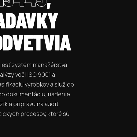
ADAVKY
ODVETVIA
viesť systém manažérstva
alýzy voči ISO 9001 a
sifikáciu výrobkov a služieb
po dokumentáciu, riadenie
zík a prípravu na audit.
ických procesov, ktoré sú