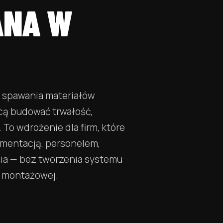
ANA W
 spawania materiałów
cą budować trwałość,
To wdrożenie dla firm, które
umentacją, personelem,
ia — bez tworzenia systemu
i montażowej.