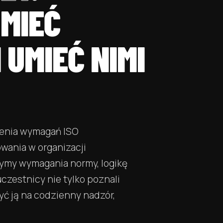
MIEĆ
 UMIEĆ NIMI
ienia wymagań ISO
wania w organizacji
zymy wymagania normy, logikę
uczestnicy nie tylko poznali
żyć ją na codzienny nadzór,