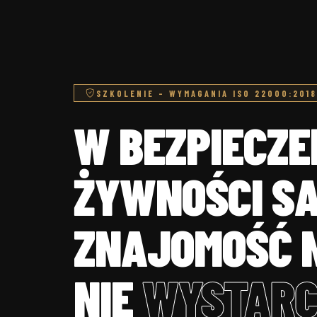
SZKOLENIE – WYMAGANIA ISO 22000:2018
W BEZPIECZ
ŻYWNOŚCI S
ZNAJOMOŚĆ 
NIE
WYSTARC