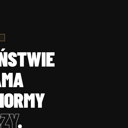
EŃSTWIE
AMA
NORMY
ZY
.