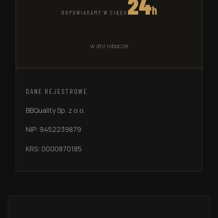
24
h
ODPOWIADAMY W CIĄGU
w dni robocze
DANE REJESTROWE
BBQuality Sp. z o.o.
NIP:
9452239879
KRS: 0000870185