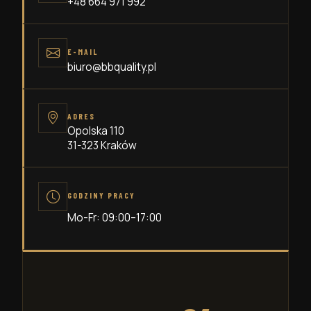
+48 664 971 992
E-MAIL
biuro@bbquality.pl
ADRES
Opolska 110
31-323
Kraków
GODZINY PRACY
Mo-Fr: 09:00–17:00