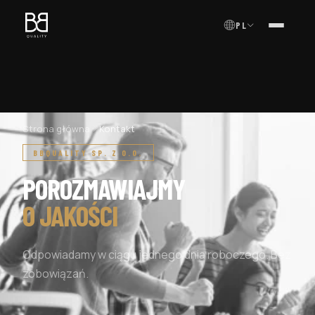
PL
MENU
Strona główna
Kontakt
BBQUALITY SP. Z O.O.
POROZMAWIAJMY
O JAKOŚCI
Odpowiadamy w ciągu jednego dnia roboczego. Bez
zobowiązań.