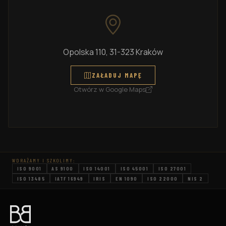
Opolska 110, 31-323 Kraków
ZAŁADUJ MAPĘ
Otwórz w Google Maps
WDRAŻAMY I SZKOLIMY:
ISO 9001
AS 9100
ISO 14001
ISO 45001
ISO 27001
ISO 13485
IATF 16949
IRIS
EN 1090
ISO 22000
NIS 2