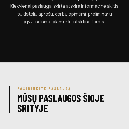
Kiekvienai paslaugai skirta atskira informacinė skiltis
su detaliu aprašu, darbų apimtimi, preliminariu
įgyvendinimo planu ir kontaktine forma.
PASIRINKITE PASLAUGĄ
MŪSŲ PASLAUGOS ŠIOJE
SRITYJE