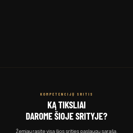
KOMPETENCIJŲ SRITIS
KĄ TIKSLIAI
DAROME ŠIOJE SRITYJE?
Žemiau rasite visą šios srities paslaugų sąrašą.