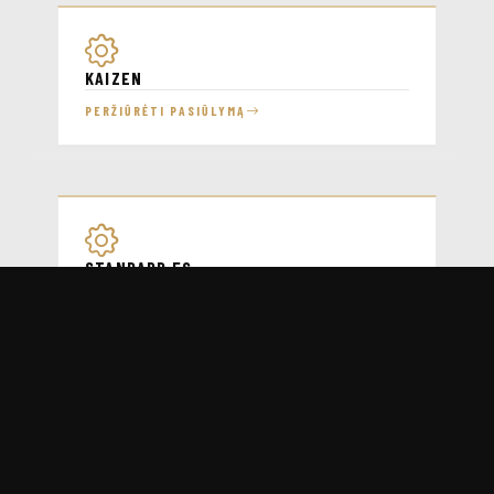
KAIZEN
PERŽIŪRĖTI PASIŪLYMĄ
STANDARD 5S
PERŽIŪRĖTI PASIŪLYMĄ