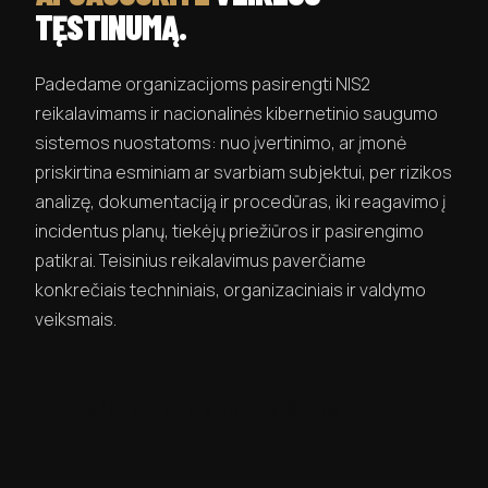
TĘSTINUMĄ.
Padedame organizacijoms pasirengti NIS2
reikalavimams ir nacionalinės kibernetinio saugumo
sistemos nuostatoms: nuo įvertinimo, ar įmonė
priskirtina esminiam ar svarbiam subjektui, per rizikos
analizę, dokumentaciją ir procedūras, iki reagavimo į
incidentus planų, tiekėjų priežiūros ir pasirengimo
patikrai. Teisinius reikalavimus paverčiame
konkrečiais techniniais, organizaciniais ir valdymo
veiksmais.
UŽSAKYTI DIEGIMO PASIŪLYMĄ