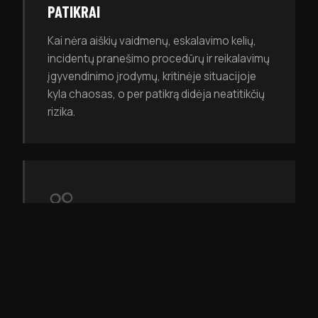
PATIKRAI
Kai nėra aiškių vaidmenų, eskalavimo kelių,
incidentų pranešimo procedūrų ir reikalavimų
įgyvendinimo įrodymų, kritinėje situacijoje
kyla chaosas, o per patikrą didėja neatitikčių
rizika.
VADOVYBĖS ATSAKOMYBĖ BE AIŠKAUS
PLANO
NIS2 sustiprina vadovybės priežiūros svarbą
kibernetinio saugumo srityje. Be veiksmų