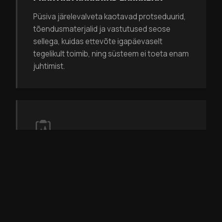
Püsiva järelevalveta kaotavad protseduurid,
tõendusmaterjalid ja vastutused seose
sellega, kuidas ettevõte igapäevaselt
tegelikult toimib, ning süsteem ei toeta enam
juhtimist.
AUDITID MUUTUVAD JUHTIMISVAHENDI
ASEMEL PROBLEEMIKS
Kui süsteemi ei juhita jooksvalt, muutub iga
kontroll, audit või juhtkonnapoolne
ülevaatus surve all tehtavaks tegevuseks ja