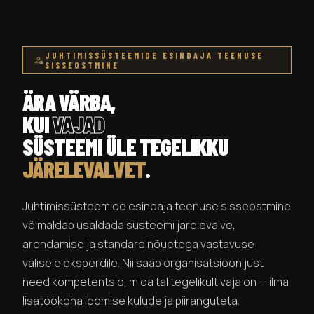
JUHTIMISSÜSTEEMIDE ESINDAJA TEENUSE
SISSEOSTMINE
ÄRA VÄRBA,
KUI
VAJAD
SÜSTEEMI ÜLE TEGELIKKU
JÄRELEVALVET
.
Juhtimissüsteemide esindaja teenuse sisseostmine
võimaldab usaldada süsteemi järelevalve,
arendamise ja standardinõuetega vastavuse
välisele eksperdile. Nii saab organisatsioon just
need kompetentsid, mida tal tegelikult vaja on — ilma
lisatöökoha loomise kulude ja piiranguteta.