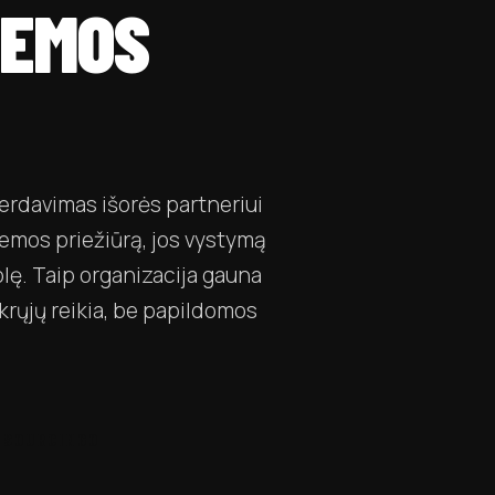
TEMOS
erdavimas išorės partneriui
stemos priežiūrą, jos vystymą
olę. Taip organizacija gauna
ikrųjų reikia, be papildomos
.
UTSOURCINGO