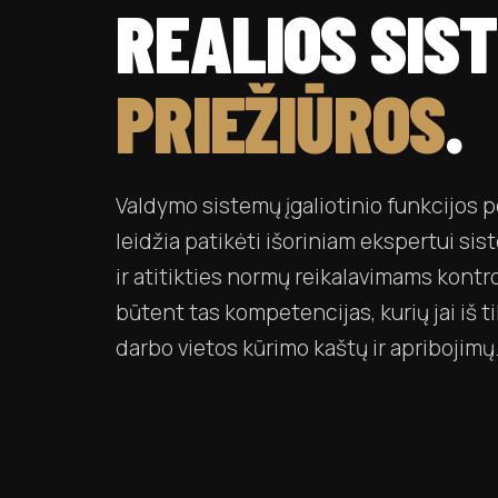
REALIOS SIS
PRIEŽIŪROS
.
Valdymo sistemų įgaliotinio funkcijos p
leidžia patikėti išoriniam ekspertui si
ir atitikties normų reikalavimams kontr
būtent tas kompetencijas, kurių jai iš t
darbo vietos kūrimo kaštų ir apribojimų
PASITEIRAUKITE DĖL ĮGALIOTINIO O