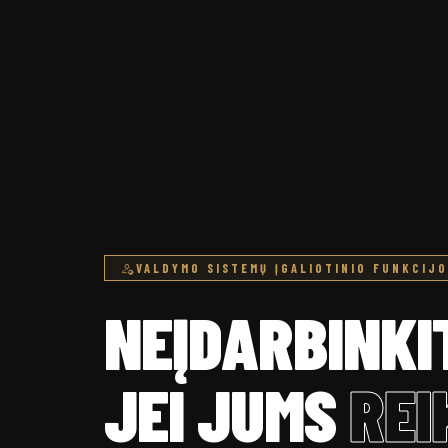
VALDYMO SISTEMŲ ĮGALIOTINIO FUNKCIJO
NEĮDARBINKI
JEI JUMS
REI