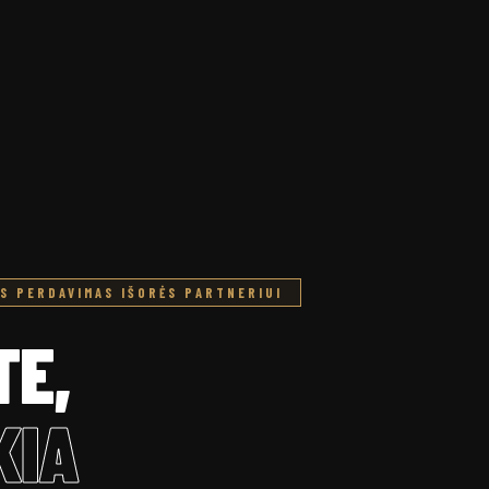
S PERDAVIMAS IŠORĖS PARTNERIUI
TE,
KIA