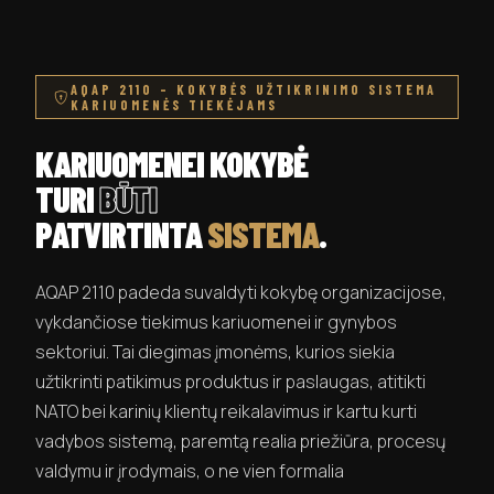
AQAP 2110 – KOKYBĖS UŽTIKRINIMO SISTEMA
KARIUOMENĖS TIEKĖJAMS
KARIUOMENEI KOKYBĖ
TURI
BŪTI
PATVIRTINTA
SISTEMA
.
AQAP 2110 padeda suvaldyti kokybę organizacijose,
vykdančiose tiekimus kariuomenei ir gynybos
sektoriui. Tai diegimas įmonėms, kurios siekia
užtikrinti patikimus produktus ir paslaugas, atitikti
NATO bei karinių klientų reikalavimus ir kartu kurti
vadybos sistemą, paremtą realia priežiūra, procesų
valdymu ir įrodymais, o ne vien formalia