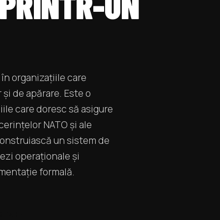
 PRINTR-UN
 în organizațiile care
r și de apărare. Este o
ile care doresc să asigure
 cerințelor NATO și ale
să construiască un sistem de
zi operaționale și
umentație formală.
ENTARE