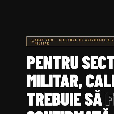
AQAP 2110 – SISTEMUL DE ASIGURARE A 
MILITAR
PENTRU SEC
MILITAR, CAL
TREBUIE SĂ
F