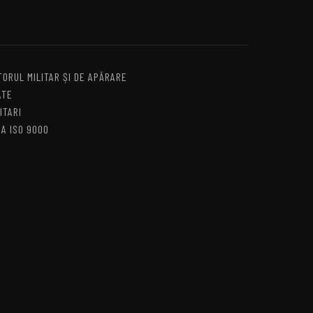
TORUL MILITAR ȘI DE APĂRARE
ATE
ITARI
IA ISO 9000