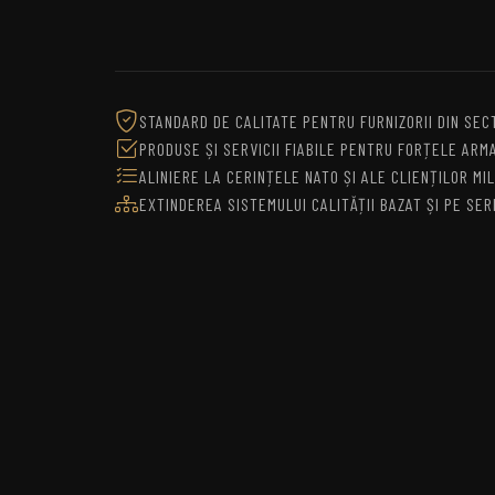
STANDARD DE CALITATE PENTRU FURNIZORII DIN SEC
PRODUSE ȘI SERVICII FIABILE PENTRU FORȚELE ARM
ALINIERE LA CERINȚELE NATO ȘI ALE CLIENȚILOR MIL
EXTINDEREA SISTEMULUI CALITĂȚII BAZAT ȘI PE SER