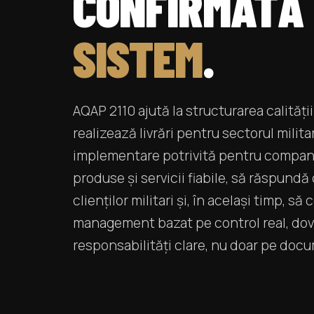
CONFIRMATĂ
SISTEM
.
AQAP 2110 ajută la structurarea calității
realizează livrări pentru sectorul milita
implementare potrivită pentru compani
produse și servicii fiabile, să răspundă
clienților militari și, în același timp, 
management bazat pe control real, dove
responsabilități clare, nu doar pe doc
SOLICITĂ O OFERTĂ PENTRU IMPLEM