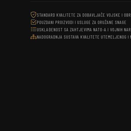
STANDARD KVALITETE ZA DOBAVLJAČE VOJSKE I OB
POUZDANI PROIZVODI I USLUGE ZA ORUŽANE SNAGE
USKLAĐENOST SA ZAHTJEVIMA NATO-A I VOJNIH NA
NADOGRADNJA SUSTAVA KVALITETE UTEMELJENOG I N