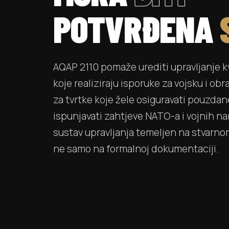
POTVRĐENA
AQAP 2110 pomaže urediti upravljanje k
koje realiziraju isporuke za vojsku i ob
za tvrtke koje žele osiguravati pouzdan
ispunjavati zahtjeve NATO-a i vojnih na
sustav upravljanja temeljen na stvarn
ne samo na formalnoj dokumentaciji.
ZATRAŽITE PONUDU ZA UVOĐENJE