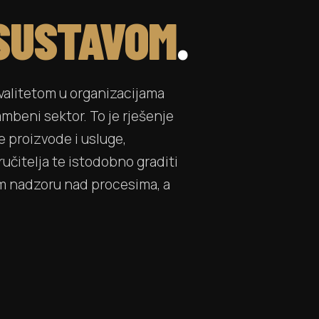
SUSTAVOM
.
valitetom u organizacijama
rambeni sektor. To je rješenje
e proizvode i usluge,
ručitelja te istodobno graditi
om nadzoru nad procesima, a