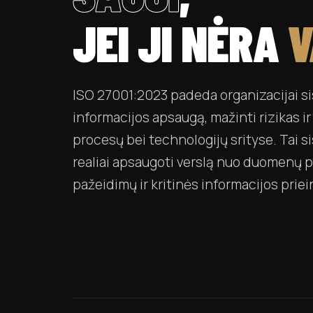
JEI JI NĖRA
V
ISO 27001:2023 padeda organizacijai si
informacijos apsaugą, mažinti rizikas i
procesų bei technologijų srityse. Tai s
realiai apsaugoti verslą nuo duomenų 
pažeidimų ir kritinės informacijos pri
UŽSAKYTI DIEGIMO PASIŪLYMĄ