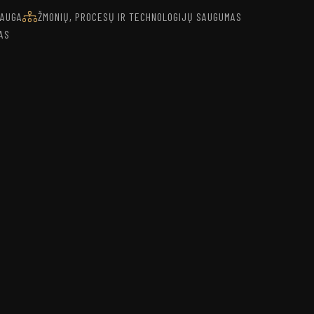
SAUGA
ŽMONIŲ, PROCESŲ IR TECHNOLOGIJŲ SAUGUMAS
AS