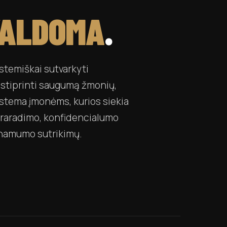
ALDOMA
.
stemiškai sutvarkyti
r stiprinti saugumą žmonių,
istema įmonėms, kurios siekia
praradimo, konfidencialumo
einamumo sutrikimų.