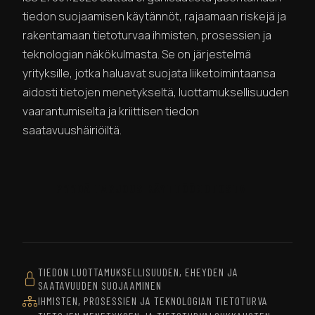
tiedon suojaamisen käytännöt, rajaamaan riskejä ja
rakentamaan tietoturvaa ihmisten, prosessien ja
teknologian näkökulmasta. Se on järjestelmä
yrityksille, jotka haluavat suojata liiketoimintaansa
aidosti tietojen menetykseltä, luottamuksellisuuden
vaarantumiselta ja kriittisen tiedon
saatavuushäiriöiltä.
PYYDÄ TARJOUS KÄYTTÖÖNOTOSTA
TIEDON LUOTTAMUKSELLISUUDEN, EHEYDEN JA
SAATAVUUDEN SUOJAAMINEN
IHMISTEN, PROSESSIEN JA TEKNOLOGIAN TIETOTURVA