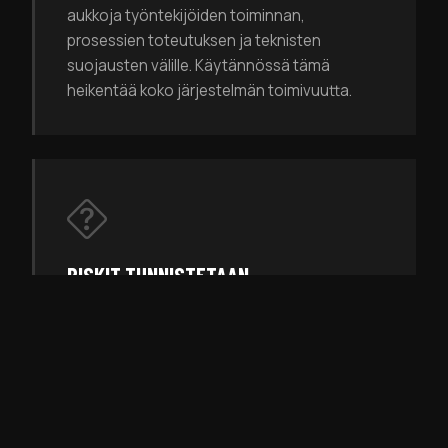
aukkoja työntekijöiden toiminnan,
prosessien toteutuksen ja teknisten
suojausten välille. Käytännössä tämä
heikentää koko järjestelmän toimivuutta.
RISKIT TUNNISTETAAN
INTUITIIVISESTI, MUTTA NIITÄ EI
ARVIOIDA JÄRJESTELMÄLLISESTI
Organisaatio usein aavistaa, missä tiedon
menetys, virheelliset käyttöoikeudet tai
toiminnan häiriöt voivat syntyä. Ilman
systemaattista arviointia on kuitenkin vaikea