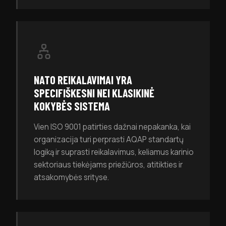
NATO REIKALAVIMAI YRA
SPECIFIŠKESNI NEI KLASIKINĖ
KOKYBĖS SISTEMA
Vien ISO 9001 patirties dažnai nepakanka, kai
organizacija turi perprasti AQAP standartų
logiką ir suprasti reikalavimus, keliamus karinio
sektoriaus tiekėjams priežiūros, atitikties ir
atsakomybės srityse.