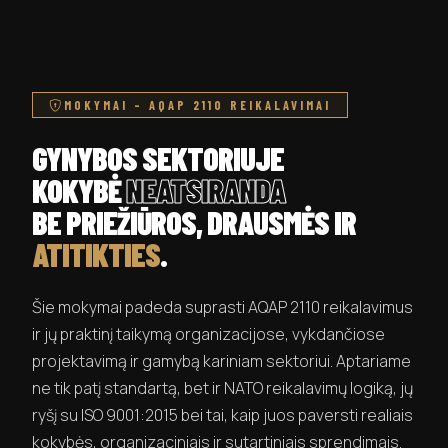
MOKYMAI – AQAP 2110 REIKALAVIMAI
GYNYBOS SEKTORIUJE
KOKYBĖ
NEATSIRANDA
BE PRIEŽIŪROS, DRAUSMĖS IR
ATITIKTIES
.
Šie mokymai padeda suprasti AQAP 2110 reikalavimus
ir jų praktinį taikymą organizacijose, vykdančiose
projektavimą ir gamybą kariniam sektoriui. Aptariame
ne tik patį standartą, bet ir NATO reikalavimų logiką, jų
ryšį su ISO 9001:2015 bei tai, kaip juos paversti realiais
kokybės, organizaciniais ir sutartiniais sprendimais.