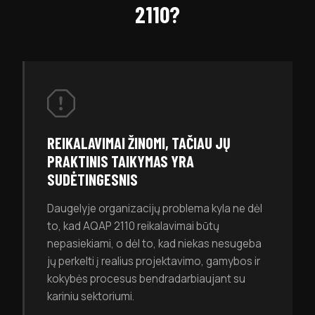
2110?
REIKALAVIMAI ŽINOMI, TAČIAU JŲ
PRAKTINIS TAIKYMAS YRA
SUDĖTINGESNIS
Daugelyje organizacijų problema kyla ne dėl
to, kad AQAP 2110 reikalavimai būtų
nepasiekiami, o dėl to, kad niekas nesugeba
jų perkelti į realius projektavimo, gamybos ir
kokybės procesus bendradarbiaujant su
kariniu sektoriumi.