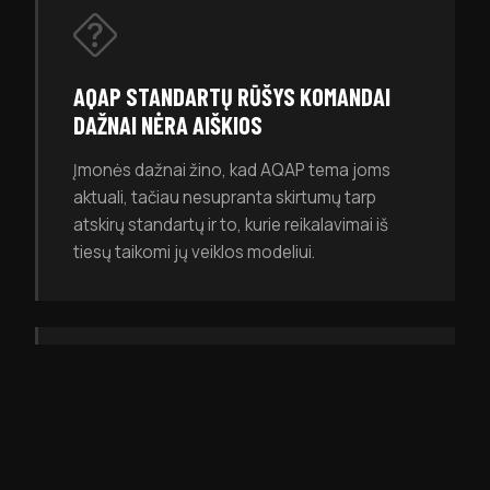
AQAP STANDARTŲ RŪŠYS KOMANDAI
DAŽNAI NĖRA AIŠKIOS
Įmonės dažnai žino, kad AQAP tema joms
aktuali, tačiau nesupranta skirtumų tarp
atskirų standartų ir to, kurie reikalavimai iš
tiesų taikomi jų veiklos modeliui.
ORGANIZACIJOJE TRŪKSTA ŽMONIŲ,
PASIRENGUSIŲ VALDYTI SISTEMĄ