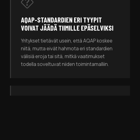
AQAP-STANDARDIEN ERI TYYPIT
VOIVAT JÄÄDÄ TIIMILLE EPÄSELVIKSI
Yritykset tietävät usein, että AQAP koskee
niitä, mutta eivät hahmota eri standardien
välisiä eroja tai sitä, mitkä vaatimukset
todella soveltuvat niiden toimintamalliin.
ORGANISAATIOLLA EI OLE VALMIITA
HENKILÖITÄ JÄRJESTELMÄN
JOHTAMISEEN