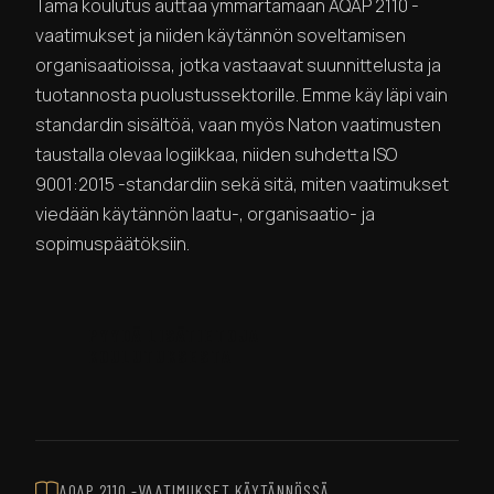
Tämä koulutus auttaa ymmärtämään AQAP 2110 -
vaatimukset ja niiden käytännön soveltamisen
organisaatioissa, jotka vastaavat suunnittelusta ja
tuotannosta puolustussektorille. Emme käy läpi vain
standardin sisältöä, vaan myös Naton vaatimusten
taustalla olevaa logiikkaa, niiden suhdetta ISO
9001:2015 -standardiin sekä sitä, miten vaatimukset
viedään käytännön laatu-, organisaatio- ja
sopimuspäätöksiin.
PYYDÄ LISÄTIETOJA
KOULUTUKSESTA
AQAP 2110 -VAATIMUKSET KÄYTÄNNÖSSÄ