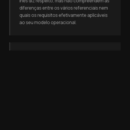
lhes diz respeito, mas não compreendem as
diferenças entre os vários referenciais nem
quais os requisitos efetivamente aplicáveis
ao seu modelo operacional.
A ORGANIZAÇÃO NÃO DISPÕE DE
PESSOAS PREPARADAS PARA
CONDUZIR O SISTEMA
As empresas que se preparam para
implementar a AQAP 2110 precisam de
pessoas que compreendam não apenas o
texto do referencial, mas também o seu