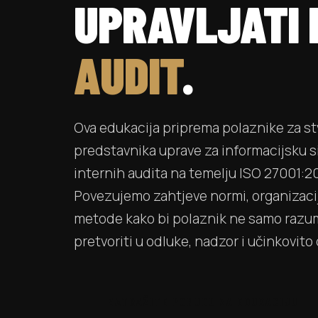
UPRAVLJATI I
AUDIT
.
Ova edukacija priprema polaznike za st
predstavnika uprave za informacijsku s
internih audita na temelju ISO 27001:20
Povezujemo zahtjeve normi, organizacij
metode kako bi polaznik ne samo razu
pretvoriti u odluke, nadzor i učinkovito 
ZATRAŽITE PONUDU ZA EDUKACIJU