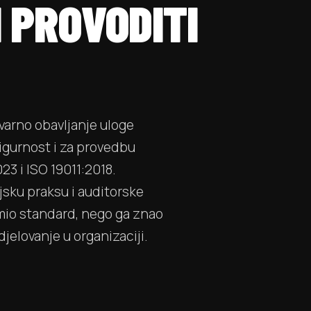
 PROVODITI
varno obavljanje uloge
igurnost i za provedbu
23 i ISO 19011:2018.
sku praksu i auditorske
mio standard, nego ga znao
djelovanje u organizaciji.