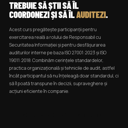
TREBUIE SĂ ȘTII SĂ ÎL
COORDONEZI ȘI SĂ ÎL
AUDITEZI
.
Acest curs pregătește participanții pentru
exercitarea reală a rolului de Responsabil cu
Securitatea Informației și pentru desfășurarea
auditurilor interne pe baza ISO 27001:2023 și ISO
19011:2018. Combinăm cerințele standardelor,
practica organizațională și tehnicile de audit, astfel
încât participantul să nu înțeleagă doar standardul, ci
să îl poată transpune în decizii, supraveghere și
acțiuni eficiente în companie.
SOLICITĂ INFORMAȚII DESPRE CURS