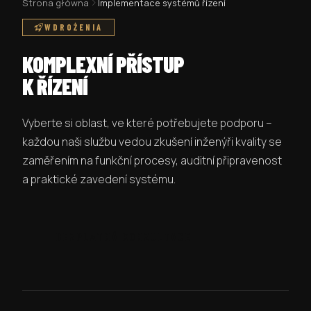
Strona główna
Implementace systémů řízení
WDROŻENIA
KOMPLEXNÍ PŘÍSTUP
K ŘÍZENÍ
Vyberte si oblast, ve které potřebujete podporu –
každou naši službu vedou zkušení inženýři kvality se
zaměřením na funkční procesy, auditní připravenost
a praktické zavedení systému.
BEZPLATNÁ KONZULTACE