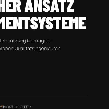
HER ANSATZ
MENTSYSTEME
nterstützung benötigen –
hrenen Qualitätsingenieuren
MIERZALNE EFEKTY