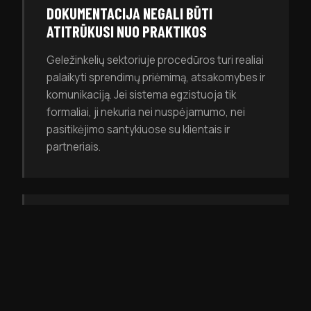
DOKUMENTACIJA NEGALI BŪTI
ATITRŪKUSI NUO PRAKTIKOS
Geležinkelių sektoriuje procedūros turi realiai
palaikyti sprendimų priėmimą, atsakomybes ir
komunikaciją. Jei sistema egzistuoja tik
formaliai, ji nekuria nei nuspėjamumo, nei
pasitikėjimo santykiuose su klientais ir
partneriais.
KLIENTAI TIKISI BRANDOS,
ATITINKANČIOS SEKTORIAUS LYGĮ