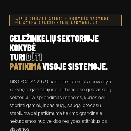
IRIS (ISO/TS 22163) – KOKYBĖS VADYBOS
SISTEMA GELEŽINKELIŲ SEKTORIUJE
GELEŽINKELIŲ SEKTORIUJE
KOKYBĖ
TURI
BŪTI
PATIKIMA
VISOJE SISTEMOJE.
IRIS (ISO/TS 22163) padeda sistemiškai suvaldyti
kokybę organizacijose, dirbančiose geležinkelių
sektoriui. Tai sprendimas įmonėms, kurios nori
stiprinti gaminių ir paslaugų saugą, procesų
stabilumą bei patikimumą tiekimo grandinėje,
nekurdamos nuo veiklos realybės atitrūkusios
sistemos.