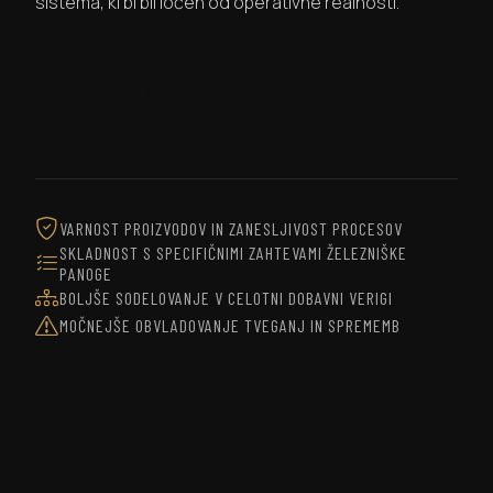
sistema, ki bi bil ločen od operativne realnosti.
ZAHTEVAJTE PONUDBO ZA UVEDBO
VARNOST PROIZVODOV IN ZANESLJIVOST PROCESOV
SKLADNOST S SPECIFIČNIMI ZAHTEVAMI ŽELEZNIŠKE
PANOGE
BOLJŠE SODELOVANJE V CELOTNI DOBAVNI VERIGI
MOČNEJŠE OBVLADOVANJE TVEGANJ IN SPREMEMB