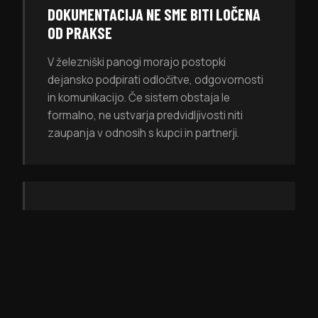
DOKUMENTACIJA NE SME BITI LOČENA
OD PRAKSE
V železniški panogi morajo postopki
dejansko podpirati odločitve, odgovornosti
in komunikacijo. Če sistem obstaja le
formalno, ne ustvarja predvidljivosti niti
zaupanja v odnosih s kupci in partnerji.
KUPCI PRIČAKUJEJO ZRELOST NA
RAVNI PANOGE
Podjetja, ki delujejo za železniški sektor,