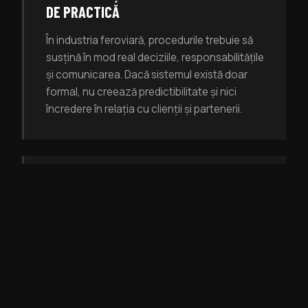
DE PRACTICĂ
În industria feroviară, procedurile trebuie să
susțină în mod real deciziile, responsabilitățile
și comunicarea. Dacă sistemul există doar
formal, nu creează predictibilitate și nici
încredere în relația cu clienții și partenerii.
CLIENȚII AȘTEAPTĂ MATURITATE LA
NIVEL DE INDUSTRIE
Companiile care lucrează pentru sectorul
feroviar trebuie să demonstreze nu doar