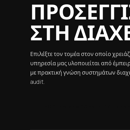
ΠΡΟΣΈΓΓ
ΣΤΗ ΔΙΑΧ
Επιλέξτε τον τομέα στον οποίο χρειά
υπηρεσία μας υλοποιείται από έμπει
με πρακτική γνώση συστημάτων διαχ
audit.
ΔΩΡΕΆΝ ΣΥΜΒΟΥΛΕΥΤΙΚΉ ΣΥΝ