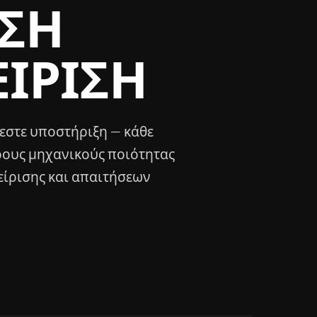
ΙΣΗ
ΕΊΡΙΣΗ
ζεστε υποστήριξη — κάθε
ρους μηχανικούς ποιότητας
είρισης και απαιτήσεων
ΆΝΤΗΣΗ