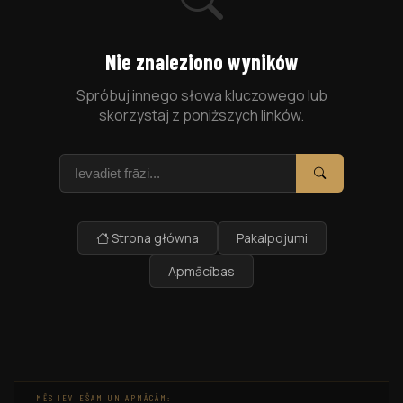
Nie znaleziono wyników
Spróbuj innego słowa kluczowego lub
skorzystaj z poniższych linków.
Szukaj
Szukaj
Strona główna
Pakalpojumi
Apmācības
MĒS IEVIEŠAM UN APMĀCĀM: