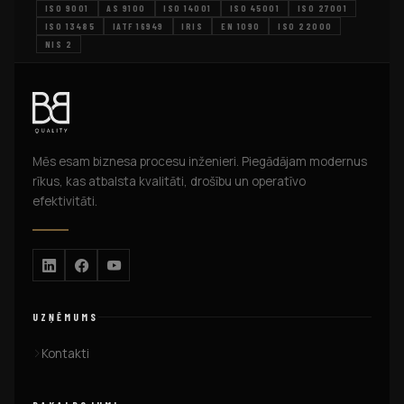
ISO 9001
AS 9100
ISO 14001
ISO 45001
ISO 27001
ISO 13485
IATF 16949
IRIS
EN 1090
ISO 22000
NIS 2
Mēs esam biznesa procesu inženieri. Piegādājam modernus
rīkus, kas atbalsta kvalitāti, drošību un operatīvo
efektivitāti.
UZŅĒMUMS
Kontakti