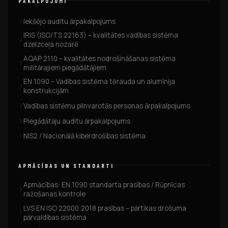
PAKALPOJUMI
Iekšējo auditu ārpakalpojums
IRIS (ISO/TS 22163) – kvalitātes vadības sistēma
dzelzceļa nozarē
AQAP 2110 – kvalitātes nodrošināšanas sistēma
militārajiem piegādātājiem
EN 1090 – Vadības sistēma tērauda un alumīnija
konstrukcijām
Vadības sistēmu pilnvarotās personas ārpakalpojums
Piegādātāju auditu ārpakalpojums
NIS2 / Nacionālā kiberdrošības sistēma
APMĀCĪBAS UN STANDARTI
Apmācības: EN 1090 standarta prasības / Rūpnīcas
ražošanas kontrole
LVS EN ISO 22000:2018 prasības – pārtikas drošuma
pārvaldības sistēma