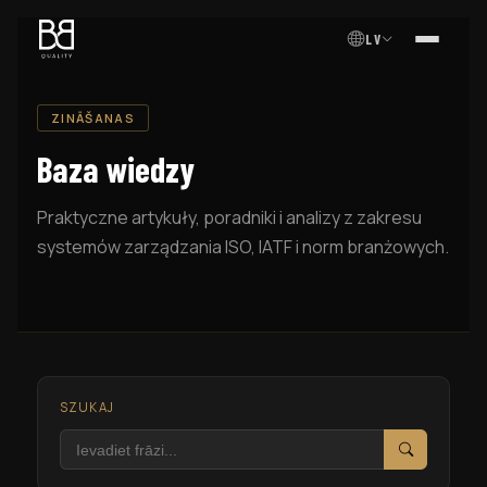
LV
IZVĒL
ZINĀŠANAS
Baza wiedzy
Praktyczne artykuły, poradniki i analizy z zakresu
systemów zarządzania ISO, IATF i norm branżowych.
SZUKAJ
Szukaj