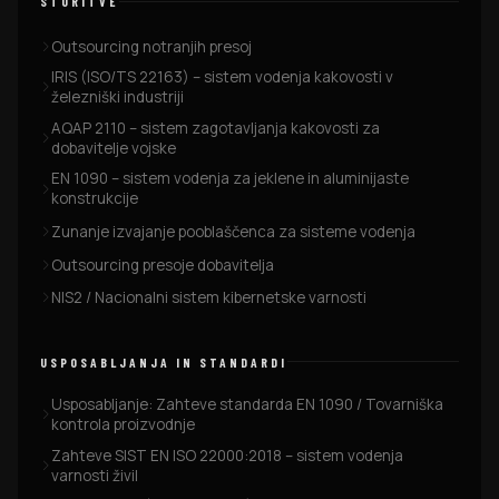
STORITVE
Outsourcing notranjih presoj
IRIS (ISO/TS 22163) – sistem vodenja kakovosti v
železniški industriji
AQAP 2110 – sistem zagotavljanja kakovosti za
dobavitelje vojske
EN 1090 – sistem vodenja za jeklene in aluminijaste
konstrukcije
Zunanje izvajanje pooblaščenca za sisteme vodenja
Outsourcing presoje dobavitelja
NIS2 / Nacionalni sistem kibernetske varnosti
USPOSABLJANJA IN STANDARDI
Usposabljanje: Zahteve standarda EN 1090 / Tovarniška
kontrola proizvodnje
Zahteve SIST EN ISO 22000:2018 – sistem vodenja
varnosti živil