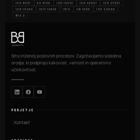
ISO 9001
AS 9100
ISO 14001
ISO 45001
ISO 27001
ISO 13485
IATF 16949
IRIS
EN 1090
ISO 22000
NIS 2
Smo inženirji poslovnih procesov. Zagotavljamo sodobna
orodja, ki podpirajo kakovost, varnost in operativno
učinkovitost.
PODJETJE
Kontakt