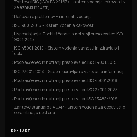
Zahteve IRIS (ISO/TS 22163) – sistem vodenja kakovosti v
železniški industriji
Reševanje problemov v sistemih vodenja
ISO 9001:2015 – Sistem vodenja kakovosti
Usposabljanje: Pooblaščenec in notranji presojevalec ISO
9001:2015
ISO 45001:2018 – Sistem vodenja varnosti in zdravja pri
delu
Pooblaščenec in notranji presojevalec ISO 14001:2015
ISO 27001:2023 – Sistem upravljanja varovanja informacij
Pooblaščenec in notranji presojevalec ISO 45001:2018
Pooblaščenec in notranji presojevalec ISO 27001:2023
Pooblaščenec in notranji presojevalec ISO 13485:2016
Zahteve standarda AQAP – Sistem vodenja za dobavitelje
obrambnega sektorja
KONTAKT