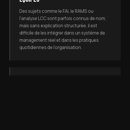
Des sujets comme le FAI, le RAMS ou
l’analyse LCC sont parfois connus de nom,
mais sans explication structurée, il est
difficile de les intégrer dans un système de
management réel et dans les pratiques
quotidiennes de l’organisation.
L’ORGANISATION NE DISPOSE PAS
ENCORE DES PERSONNES PRÊTES À
PILOTER LE SYSTÈME
Les entreprises qui préparent un déploiement