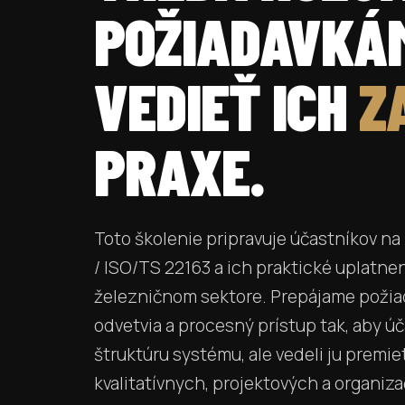
POŽIADAVKÁM
VEDIEŤ ICH
Z
PRAXE.
Toto školenie pripravuje účastníkov n
/ ISO/TS 22163 a ich praktické uplatnen
železničnom sektore. Prepájame požiad
odvetvia a procesný prístup tak, aby úč
štruktúru systému, ale vedeli ju premi
kvalitatívnych, projektových a organiz