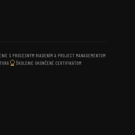
ENIE S PROCESNÝM RIADENÍM A PROJECT MANAGEMENTOM
KTORA
ŠKOLENIE UKONČENÉ CERTIFIKÁTOM