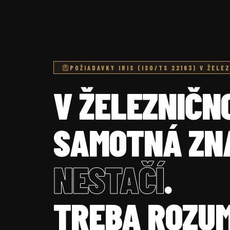
POŽIADAVKY IRIS (ISO/TS 22163) V ŽELE
V ŽELEZNIČN
SAMOTNÁ ZN
NESTAČÍ
.
TREBA ROZUM