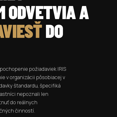
 ODVETVIA A
AVIESŤ
DO
a pochopenie požiadaviek IRIS
ie v organizácii pôsobiacej v
avky štandardu, špecifiká
astníci nepoznali len
etnuť do reálnych
ačných činností.