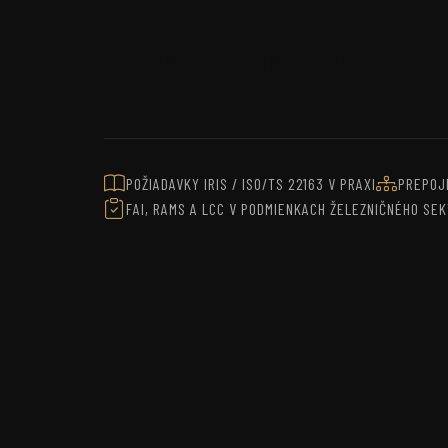
OPÝTAŤ SA NA ŠKOLENIE
POŽIADAVKY IRIS / ISO/TS 22163 V PRAXI
PREPOJ
FAI, RAMS A LCC V PODMIENKACH ŽELEZNIČNÉHO SE