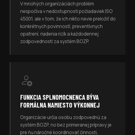
V mnohých organizáciách problém
nespočíva v nedostupnosti požiadaviek ISO
45001, ale v tom, že ich nikto nevie preložiť do
konkrétnych povinností, preventívnych
opatrení, riadenia rizík a každodennej
zodpovednosti za systém BOZP.
FUNKCIA SPLNOMOCNENCA BÝVA
FORMÁLNA NAMIESTO VÝKONNEJ
Organizácie určia osobu zodpovednú za
systém BOZP, no bez primeranej prípravy je
pre ňu náročné koordinovať činnosti,