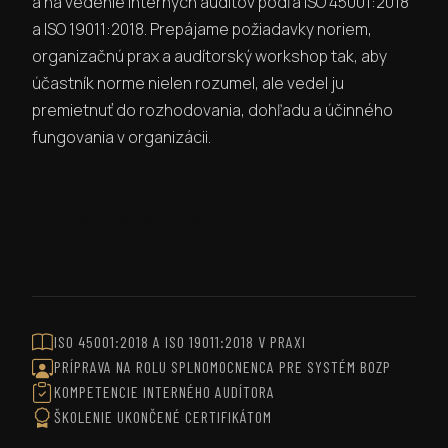
a na vedenie interných auditov podľa ISO 45001:2018
a ISO 19011:2018. Prepájame požiadavky noriem,
organizačnú prax a audítorský workshop tak, aby
účastník norme nielen rozumel, ale vedel ju
premietnuť do rozhodovania, dohľadu a účinného
fungovania v organizácii.
OPÝTAŤ SA NA ŠKOLENIE
ISO 45001:2018 A ISO 19011:2018 V PRAXI
PRÍPRAVA NA ROLU SPLNOMOCNENCA PRE SYSTÉM BOZP
KOMPETENCIE INTERNÉHO AUDÍTORA
ŠKOLENIE UKONČENÉ CERTIFIKÁTOM