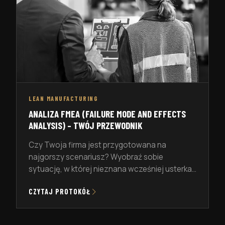
LEAN MANUFACTURING
ANALIZA FMEA (FAILURE MODE AND EFFECTS
ANALYSIS) – TWÓJ PRZEWODNIK
Czy Twoja firma jest przygotowana na
najgorszy scenariusz? Wyobraź sobie
sytuację, w której nieznana wcześniej usterka
produktu ujawnia się dopiero u klienta.
CZYTAJ PROTOKÓŁ
Konsekwencje mogą być poważne: kosztowne
akcje serwisowe, utrata zaufania, a nawet
zagrożenie bezpieczeństwa użytkowników.