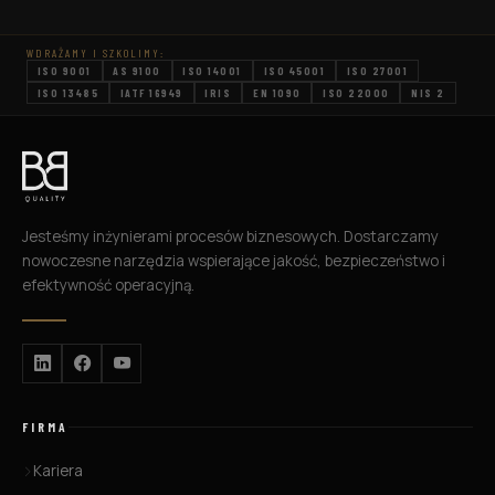
Każdy menedżer, inżynier czy specjalista ds.
jakości choć raz zadał sobie pytanie: „Co
WDRAŻAMY I SZKOLIMY:
może pójść nie tak i jak […]
ISO 9001
AS 9100
ISO 14001
ISO 45001
ISO 27001
ISO 13485
IATF 16949
IRIS
EN 1090
ISO 22000
NIS 2
Jesteśmy inżynierami procesów biznesowych. Dostarczamy
nowoczesne narzędzia wspierające jakość, bezpieczeństwo i
efektywność operacyjną.
FIRMA
Kariera