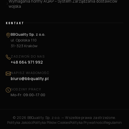
Wymagania normy AQAP – System Zarządzania dostawców
wojska
KONTAKT
BBQuality Sp. z o.o.
ul. Opolska 110
31-323 Kraków
ZADZWOŃ DO NAS
+48 664 971 992
NAPISZ WIADOMOŚĆ
biuro@bbquality.pl
GODZINY PRACY
Mo-Fr: 09:00–17:00
©
2026
BBQuality Sp. z o.o. — Wszelkie prawa zastrzeżone.
Polityka Jakości
Polityka Plików Cookies
Polityka Prywatności
Regulamin