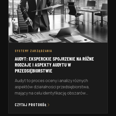
SYSTEMY ZARZĄDZANIA
AUDYT: EKSPERCKIE SPOJRZENIE NA RÓŻNE
RODZAJE I ASPEKTY AUDYTU W
PRZEDSIĘBIORSTWIE
Audyt to proces oceny i analizy różnych
aspektów działalności przedsiębiorstwa,
mający na celu identyfikację obszarów
wymagających poprawy oraz weryfikację
CZYTAJ PROTOKÓŁ
zgodności z obowiązującymi przepisami,
normami i standardami. W ramach audytu,