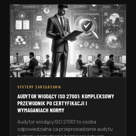
eksperci – audytorzy – dokonują szczegółowej
analizy dokumentacji, procesów, systemów
zarządzania czy wyników finansowych firmy. W
zależności od celów i zakresu, audyty można
podzielić na różne […]
SYSTEMY ZARZĄDZANIA
AUDYTOR WIODĄCY ISO 27001: KOMPLEKSOWY
PRZEWODNIK PO CERTYFIKACJI I
WYMAGANIACH NORMY
Audytor wiodący ISO 27001 to osoba
odpowiedzialna za przeprowadzenie audytu