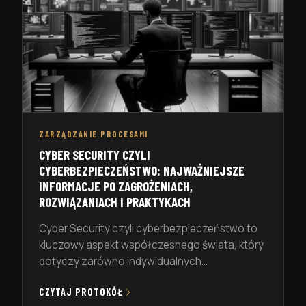
ZARZĄDZANIE PROCESAMI
CYBER SECURITY CZYLI
CYBERBEZPIECZEŃSTWO: NAJWAŻNIEJSZE
INFORMACJE PO ZAGROŻENIACH,
ROZWIĄZANIACH I PRAKTYKACH
Cyber Security czyli cyberbezpieczeństwo to
kluczowy aspekt współczesnego świata, który
dotyczy zarówno indywidualnych
użytkowników, jak i organizacji. W tym artykule
CZYTAJ PROTOKÓŁ
przyjrzymy się zagrożeniom, rozwiązaniom i