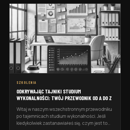
Czym jednak jest ta analiza i dlaczego jest tak
istotna dla strategii organizacyjnej? Analiza
SWOT to technika oceny czynników
wewnętrznych i zewnętrznych wpływających
na organizację. Pozwala ona […]
SZKOLENIA
ODKRYWAJĄC TAJNIKI STUDIUM
WYKONALNOŚCI: TWÓJ PRZEWODNIK OD A DO Z
Witaj w naszym wszechstronnym przewodniku
po tajemnicach studium wykonalności. Jeśli
kiedykolwiek zastanawiałeś się, czym jest to