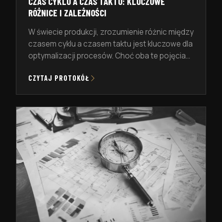
CZAS CYKLU A CZAS TAKTU: KLUCZOWE
RÓŻNICE I ZALEŻNOŚCI
W świecie produkcji, zrozumienie różnic między
czasem cyklu a czasem taktu jest kluczowe dla
optymalizacji procesów. Choć oba te pojęcia
odnoszą się do czasu, pełnią zupełnie inne
CZYTAJ PROTOKÓŁ
funkcje: Wyobraźmy sobie fabrykę
samochodów. Czas cyklu to czas, jaki zajmuje
wyprodukowanie jednego auta od początku do
końca. Z kolei czas taktu to tempo, w jakim
samochody muszą […]