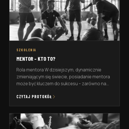
działaniem. To […]
SZKOLENIA
MENTOR – KTO TO?
Rola mentora W dzisiejszym, dynamicznie
zmieniającym się świecie, posiadanie mentora
może być kluczem do sukcesu – zarówno na
polu zawodowym, jak i osobistym. Ale kim
CZYTAJ PROTOKÓŁ
właściwie jest mentor? To osoba, która
wspiera rozwój swojego podopiecznego,
dzieląc się swoją wiedzą, doświadczeniem i
cennymi wskazówkami. Mentor pomaga
osiągać cele, oferując perspektywy, które