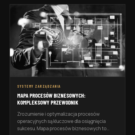
technologicznego, rosnących wymagań
klientów czy złożonych regulacji prawnych,
dobrze zaplanowana organizacja pracy staje
się niezbędna. W firmach, gdzie zespół
realizuje wiele działań równolegle, nawet […]
SYSTEMY ZARZĄDZANIA
MAPA PROCESÓW BIZNESOWYCH:
KOMPLEKSOWY PRZEWODNIK
Zrozumienie i optymalizacja procesów
operacyjnych są kluczowe dla osiągnięcia
sukcesu. Mapa procesów biznesowych to