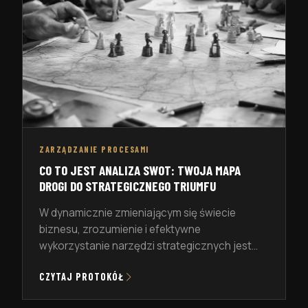
często trudno zdobyć samodzielnie. Mentorzy
[…]
ZARZĄDZANIE PROCESAMI
CO TO JEST ANALIZA SWOT: TWOJA MAPA
DROGI DO STRATEGICZNEGO TRIUMFU
W dynamicznie zmieniającym się świecie
biznesu, zrozumienie i efektywne
wykorzystanie narzędzi strategicznych jest
kluczem do sukcesu. Jednym z
CZYTAJ PROTOKÓŁ
najważniejszych narzędzi w planowaniu i
podejmowaniu decyzji jest Analiza SWOT.