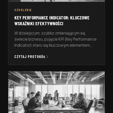
SZKOLENIA
KEY PERFORMANCE INDICATOR: KLUCZOWE
WSKAŹNIKI EFEKTYWNOŚCI
W dzisiejszym, szybko zmieniającym się
świecie biznesu, pojęcie KPI (Key Performance
Indicator) stało się kluczowym elementem
strategii zarządzania każdej organizacji. Ale co
CZYTAJ PROTOKÓŁ
to właściwie oznacza? I dlaczego jest tak
istotne dla sukcesu firm? KPI, czyli Kluczowe
Wskaźniki Efektywności, to narzędzia, które
pomagają firmom ocenić, jak skutecznie
realizują swoje cele strategiczne i operacyjne.
Można je porównać […]