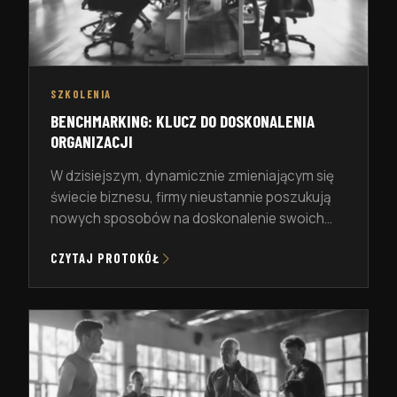
SZKOLENIA
BENCHMARKING: KLUCZ DO DOSKONALENIA
ORGANIZACJI
W dzisiejszym, dynamicznie zmieniającym się
świecie biznesu, firmy nieustannie poszukują
nowych sposobów na doskonalenie swoich
procesów i zdobywanie przewagi nad
CZYTAJ PROTOKÓŁ
konkurencją. Jednym z najskuteczniejszych
narzędzi wspierających te działania jest
benchmarking. To proces, który umożliwia
organizacjom systematyczne porównywanie
swoich działań z najlepszymi praktykami w
branży, co prowadzi do ciągłego rozwoju.
Benchmarking nie jest jednorazowym