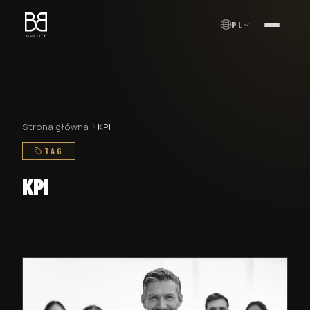
PL
MENU
Strona główna
KPI
TAG
KPI