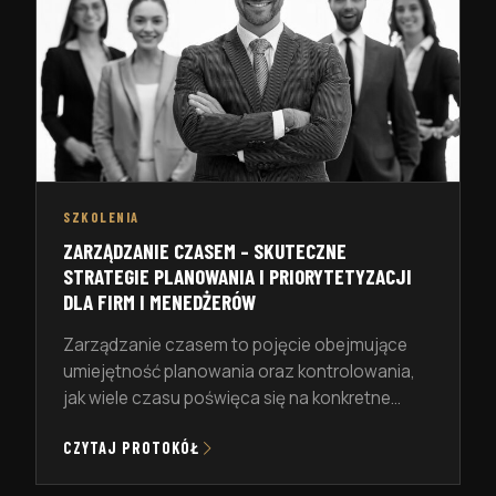
SZKOLENIA
ZARZĄDZANIE CZASEM – SKUTECZNE
STRATEGIE PLANOWANIA I PRIORYTETYZACJI
DLA FIRM I MENEDŻERÓW
Zarządzanie czasem to pojęcie obejmujące
umiejętność planowania oraz kontrolowania,
jak wiele czasu poświęca się na konkretne
zadania i projekty. Głównym celem jest
CZYTAJ PROTOKÓŁ
zwiększenie efektywności osobistej i
organizacyjnej. Dzisiaj, w erze przyspieszenia