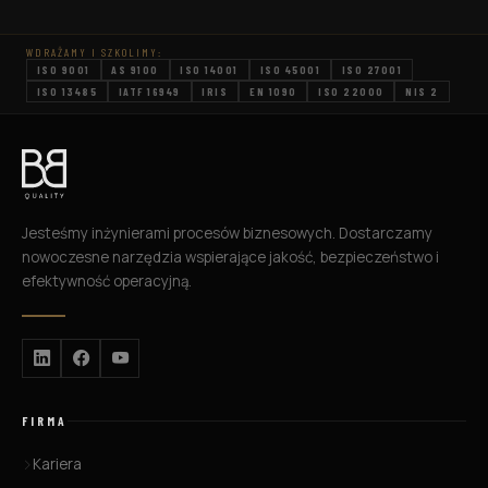
optymalizacji przepływu wartości. Dzięki VSM
można nie tylko wyeliminować zbędne
WDRAŻAMY I SZKOLIMY:
działania, ale także znacząco poprawić
ISO 9001
AS 9100
ISO 14001
ISO 45001
ISO 27001
efektywność procesów, skracając czas, w […]
ISO 13485
IATF 16949
IRIS
EN 1090
ISO 22000
NIS 2
Jesteśmy inżynierami procesów biznesowych. Dostarczamy
nowoczesne narzędzia wspierające jakość, bezpieczeństwo i
efektywność operacyjną.
FIRMA
Kariera