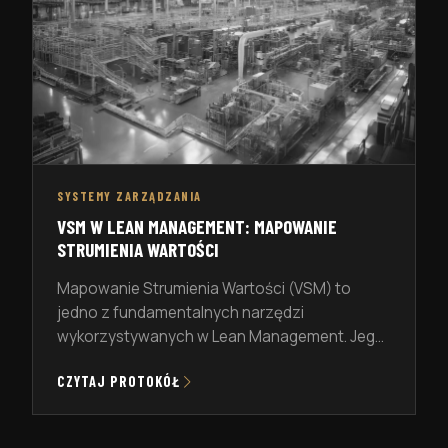
SYSTEMY ZARZĄDZANIA
VSM W LEAN MANAGEMENT: MAPOWANIE
STRUMIENIA WARTOŚCI
Mapowanie Strumienia Wartości (VSM) to
jedno z fundamentalnych narzędzi
wykorzystywanych w Lean Management. Jego
głównym zadaniem jest prześledzenie
CZYTAJ PROTOKÓŁ
wszystkich procesów w firmie – zarówno tych
produkcyjnych, jak i wspierających – w celu
zidentyfikowania marnotrawstw oraz