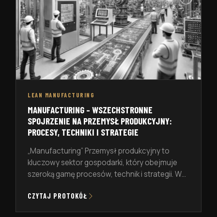
LEAN MANUFACTURING
MANUFACTURING – WSZECHSTRONNE
SPOJRZENIE NA PRZEMYSŁ PRODUKCYJNY:
PROCESY, TECHNIKI I STRATEGIE
„Manufacturing” Przemysł produkcyjny to
kluczowy sektor gospodarki, który obejmuje
szeroką gamę procesów, technik i strategii. W
artykule przedstawimy różnorodność tych
CZYTAJ PROTOKÓŁ
aspektów, aby zrozumieć, jak przemysł
produkcyjny wpływa na naszą codzienność.