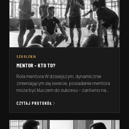
SZKOLENIA
MENTOR – KTO TO?
Rola mentora W dzisiejszym, dynamicznie
zmieniającym się świecie, posiadanie mentora
może być kluczem do sukcesu – zarówno na
polu zawodowym, jak i osobistym. Ale kim
CZYTAJ PROTOKÓŁ
właściwie jest mentor? To osoba, która
wspiera rozwój swojego podopiecznego,
dzieląc się swoją wiedzą, doświadczeniem i
cennymi wskazówkami. Mentor pomaga