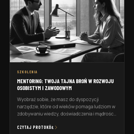
osiągać cele, oferując perspektywy, które
często trudno zdobyć samodzielnie. Mentorzy
[…]
SZKOLENIA
MENTORING: TWOJA TAJNA BROŃ W ROZWOJU
OSOBISTYM I ZAWODOWYM
Wyobraź sobie, że masz do dyspozycji
narzędzie, które od wieków pomaga ludziom w
zdobywaniu wiedzy, doświadczenia i mądrości.
Narzędzie, które pomaga przetrwać w
CZYTAJ PROTOKÓŁ
dynamicznym świecie, gdzie zmiany zachodzą