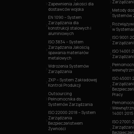
Zarządzani
Zapewnienia Jakości dla
dostawców wojska
Metody dos
Systemów 
EN 1090 – System
Zarządzania dla
Rozwiązywa
konstrukcji stalowych i
w Systemac
aluminiowych
ISO 9001:2
ISO 3834 – System
Zarządzani
Zarządzania Jakością
ISO 14001:
spawania materiałów
Zarządzani
metalowych
Pełnomocni
Wdrożenia Systemów
wewnętrzny
Zarządzania
ISO 45001:
ZKP – System Zakładowej
Zarządzani
Kontroli Produkcji
Bezpieczeń
Outsourcing
Pracy
Pełnomocnika ds.
Pełnomocni
Systemów Zarządzania
Wewnętrzn
ISO 22000:2018 – System
14001:2015
Zarządzania
ISO 27001:
Bezpieczeństwem
Zarządzani
Żywności
Bezpiecze