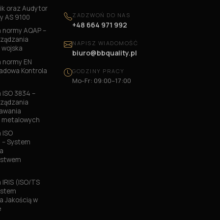
k oraz Audytor
ZADZWOŃ DO NAS
y AS 9100
+48 664 971 992
 normy AQAP –
ządzania
NAPISZ WIADOMOŚĆ
 wojska
biuro@bbquality.pl
 normy EN
ładowa Kontrola
GODZINY PRACY
Mo-Fr: 09:00–17:00
ISO 3834 –
ządzania
pawania
w metalowych
 ISO
 – System
a
ństwem
IRIS (ISO/TS
ystem
a Jakością w
e