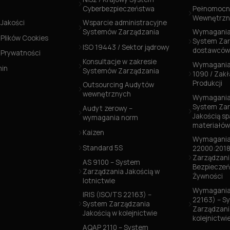
Cyberbezpieczeństwa
Pełnomocni
Wewnętrzn
 Jakości
Wsparcie administracyjne
Systemów Zarządzania
Wymagania
 Plików Cookies
System Zar
ISO 19443 / Sektor jądrowy
dostawców
a Prywatności
Konsultacje w zakresie
Wymagania
min
Systemów Zarządzania
1090 / Zak
Produkcji
Outsourcing Audytów
wewnętrznych
Wymagania 
System Zar
Audyt zerowy –
Jakością s
wymagania norm
materiałó
Kaizen
Wymagania
Standard 5S
22000:2018
Zarządzani
AS 9100 – System
Bezpiecze
Zarządzania Jakością w
Żywności
lotnictwie
Wymagania 
IRIS (ISO/TS 22163) –
22163) – S
System Zarządzania
Zarządzani
Jakością w kolejnictwie
kolejnictwi
AQAP 2110 – System