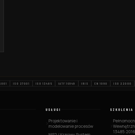
5001
ISO 27001
ISO 13485
IATF 16949
IRIS
EN 1090
ISO 22000
USŁUGI
SZKOLENIA
Projektowanie i
Pełnomocni
modelowanie procesów
Wewnętrzn
13485:201
NIS2 / Krajowy System