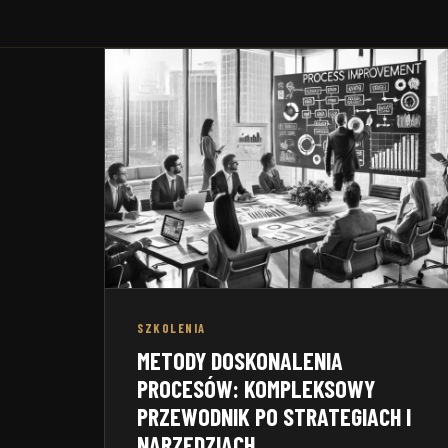
Zakładow
wewnętrzny ISO 9001:2015
motoryza
SZKOLENIA
METODY DOSKONALENIA
PROCESÓW: KOMPLEKSOWY
PRZEWODNIK PO STRATEGIACH I
NARZĘDZIACH