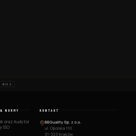
NIS 2
 & NORMY
KONTAKT
k oraz Audytor
BBQuality Sp. z o.o.
y ISO
ul. Opolska 110
6
31-323 Kraków