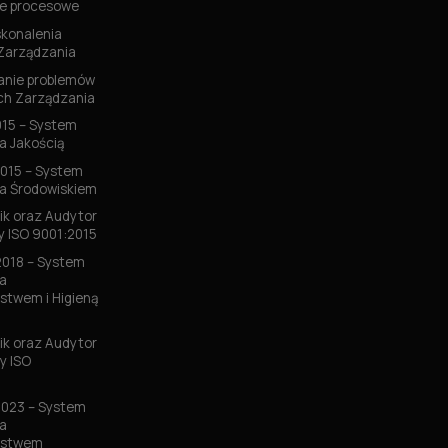
e procesowe
konalenia
Zarządzania
nie problemów
h Zarządzania
015 – System
a Jakością
2015 – System
a Środowiskiem
k oraz Audytor
 ISO 9001:2015
2018 – System
a
stwem i Higieną
k oraz Audytor
y ISO
2023 – System
a
ństwem