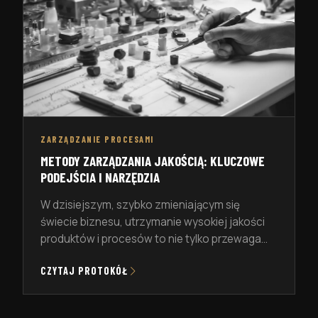
ZARZĄDZANIE PROCESAMI
METODY ZARZĄDZANIA JAKOŚCIĄ: KLUCZOWE
PODEJŚCIA I NARZĘDZIA
W dzisiejszym, szybko zmieniającym się
świecie biznesu, utrzymanie wysokiej jakości
produktów i procesów to nie tylko przewaga
konkurencyjna, ale wręcz konieczność. Metody
CZYTAJ PROTOKÓŁ
zarządzania jakością to zestaw technik,
narzędzi i zasad, które pomagają firmom
osiągnąć ten cel. Ale jak to wygląda w praktyce?