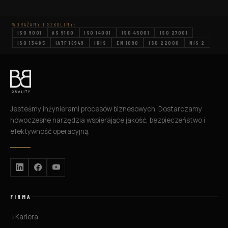
Można to porównać do skrzynki z narzędziami
– różnorodne podejścia, dostosowane do
WDRAŻAMY I SZKOLIMY:
konkretnych […]
ISO 9001
AS 9100
ISO 14001
ISO 45001
ISO 27001
ISO 13485
IATF 16949
IRIS
EN 1090
ISO 22000
NIS 2
Jesteśmy inżynierami procesów biznesowych. Dostarczamy
nowoczesne narzędzia wspierające jakość, bezpieczeństwo i
efektywność operacyjną.
FIRMA
Kariera