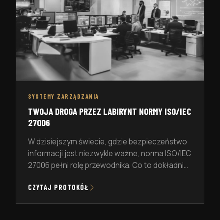
SYSTEMY ZARZĄDZANIA
TWOJA DROGA PRZEZ LABIRYNT NORMY ISO/IEC
27006
W dzisiejszym świecie, gdzie bezpieczeństwo
informacji jest niezwykle ważne, norma ISO/IEC
27006 pełni rolę przewodnika. Co to dokładnie
oznacza? Jest to standard, który określa
CZYTAJ PROTOKÓŁ
zasady dla jednostek certyfikujących systemy
zarządzania bezpieczeństwem informacji.
Jego celem jest wspieranie akredytacji