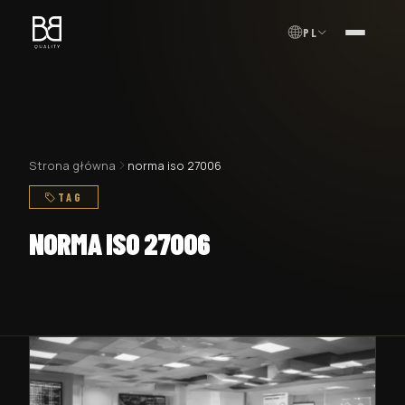
PL
MENU
Strona główna
norma iso 27006
TAG
NORMA ISO 27006