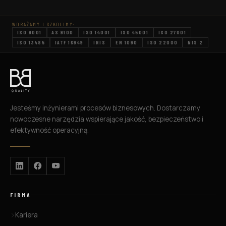
jednostek certyfikujących zgodność z ISO/IEC
27001, co jest kluczowe dla zapewnienia, że
WDRAŻAMY I SZKOLIMY:
organizacje spełniają najwyższe standardy
ISO 9001
AS 9100
ISO 14001
ISO 45001
ISO 27001
bezpieczeństwa. Warto […]
ISO 13485
IATF 16949
IRIS
EN 1090
ISO 22000
NIS 2
Jesteśmy inżynierami procesów biznesowych. Dostarczamy
nowoczesne narzędzia wspierające jakość, bezpieczeństwo i
efektywność operacyjną.
FIRMA
Kariera