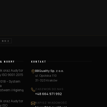
NIS 2
 & NORMY
KONTAKT
k oraz Audytor
BBQuality Sp. z o.o.
 ISO 9001:2015
ul. Opolska 110
31-323 Kraków
2018 – System
a
ZADZWOŃ DO NAS
stwem i Higieną
+48 664 971 992
k oraz Audytor
NAPISZ WIADOMOŚĆ
y ISO