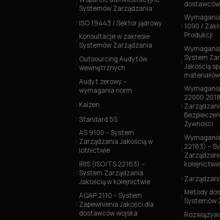
dostawców
Systemów Zarządzania
Wymagania
ISO 19443 / Sektor jądrowy
1090 / Zak
Produkcji
Konsultacje w zakresie
Systemów Zarządzania
Wymagania 
System Zar
Outsourcing Audytów
Jakością s
wewnętrznych
materiałó
Audyt zerowy –
Wymagania
wymagania norm
22000:2018
Kaizen
Zarządzani
Bezpiecze
Standard 5S
Żywności
AS 9100 – System
Wymagania 
Zarządzania Jakością w
22163) – S
lotnictwie
Zarządzani
IRIS (ISO/TS 22163) –
kolejnictwi
System Zarządzania
Zarządzani
Jakością w kolejnictwie
Metody dos
AQAP 2110 – System
Systemów 
Zapewnienia Jakości dla
dostawców wojska
Rozwiązywa