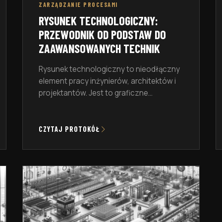
ZARZĄDZANIE PROCESAMI
RYSUNEK TECHNOLOGICZNY:
PRZEWODNIK OD PODSTAW DO
ZAAWANSOWANYCH TECHNIK
Rysunek technologiczny to nieodłączny
element pracy inżynierów, architektów i
projektantów. Jest to graficzne
przedstawienie obiektu, które zawiera
wszystkie niezbędne informacje do jego
wykonania, montażu czy naprawy. W
CZYTAJ PROTOKÓŁ
artykule tym przyjrzymy się bliżej temu
zagadnieniu, omawiając zarówno
podstawy, jak i bardziej zaawansowane
techniki rysowania. W kolejnych sekcjach
artykułu dowiesz się, czym jest rysunek
techniczny, jakie są […]