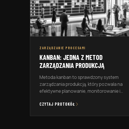
ZARZĄDZANIE PROCESAMI
KANBAN: JEDNA Z METOD
ZARZĄDZANIA PRODUKCJĄ
Metoda kanban to sprawdzony system
zarządzania produkcją, który pozwala na
efektywne planowanie, monitorowanie i
optymalizację procesów produkcyjnych
CZYTAJ PROTOKÓŁ
(lean manufacturing). W niniejszym
przewodniku przyjrzymy się bliżej tej
metodzie, omawiając jej podstawowe
zasady, historię, porównanie z innymi