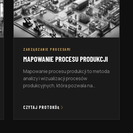
ZARZĄDZANIE PROCESAMI
MAPOWANIE PROCESU PRODUKCJI
Mapowanie procesu produkcji to metoda
analizy i wizualizacji procesów
produkcyjnych, która pozwala na
zrozumienie, jak poszczególne elementy
wpływają na efektywność i jakość
produkcji. W tym przewodniku omówimy
CZYTAJ PROTOKÓŁ
definicję mapowania procesu produkcji,
jego znaczenie dla przedsiębiorcy,
rodzaje mapowania procesów oraz