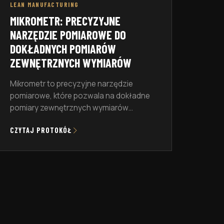
LEAN MANUFACTURING
MIKROMETR: PRECYZYJNE
NARZĘDZIE POMIAROWE DO
DOKŁADNYCH POMIARÓW
ZEWNĘTRZNYCH WYMIARÓW
Mikrometr to precyzyjne narzędzie
pomiarowe, które pozwala na dokładne
pomiary zewnętrznych wymiarów
różnych przedmiotów. Jest
CZYTAJ PROTOKÓŁ
niezastąpiony w wielu dziedzinach,
takich jak mechanika, metalurgia, czy też
przemysł maszynowy. Dzięki swojej
precyzji, narzędzie to pozwala na
uzyskanie wyników pomiarów z
dokładnością do setnych, a nawet
tysięcznych milimetra. Warto zaznaczyć,
że mikrometr jest narzędziem, które