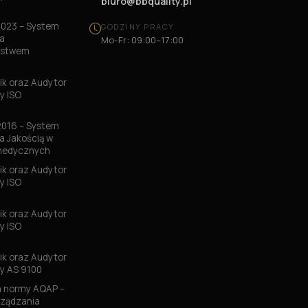
biuro@bbquality.pl
2023 – System
GODZINY PRACY
a
Mo-Fr: 09:00–17:00
ństwem
k oraz Audytor
y ISO
2016 – System
a Jakością w
medycznych
k oraz Audytor
y ISO
3
k oraz Audytor
y ISO
6
k oraz Audytor
y AS 9100
 normy AQAP –
ządzania