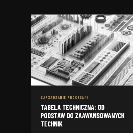
Zakładow
wewnętrzny ISO 9001:2015
motoryza
ZARZĄDZANIE PROCESAMI
TABELA TECHNICZNA: OD
PODSTAW DO ZAAWANSOWANYCH
TECHNIK