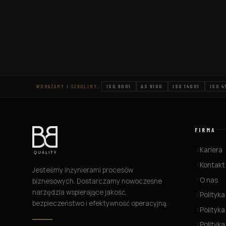
podejściami, takimi jak scrum, oraz
praktyczne zastosowania w różnych
branżach. Co to jest kanban? Kanban to
metoda zarządzania produkcją, która […]
WDRAŻAMY I SZKOLIMY:
ISO 9001
AS 9100
ISO 14001
ISO 4
FIRMA
Kariera
Kontakt
Jesteśmy inżynierami procesów
O nas
biznesowych. Dostarczamy nowoczesne
narzędzia wspierające jakość,
Polityka
bezpieczeństwo i efektywność operacyjną.
Polityka
Polityk