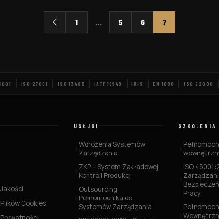
praktyczne zastosowanie tej metody w
różnych branżach. Zaprezentujemy
1
…
5
6
7
również korzyści płynące z mapowania
procesów, często popełniane […]
5001
ISO 27001
ISO 13485
IATF 16949
IRIS
EN 1090
ISO 22000
USŁUGI
SZKOLENIA
Wdrożenia Systemów
Pełnomocni
Zarządzania
wewnętrzny
ZKP – System Zakładowej
ISO 45001:
Kontroli Produkcji
Zarządzani
Bezpieczeń
 Jakości
Outsourcing
Pracy
Pełnomocnika ds.
 Plików Cookies
Systemów Zarządzania
Pełnomocni
Wewnętrzn
a Prywatności