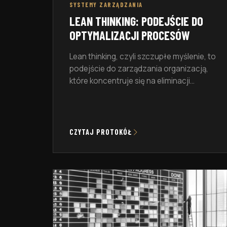
SYSTEMY ZARZĄDZANIA
LEAN THINKING: PODEJŚCIE DO
OPTYMALIZACJI PROCESÓW
Lean thinking, czyli szczupłe myślenie, to
podejście do zarządzania organizacją,
które koncentruje się na eliminacji
marnotrawstwa i ciągłym doskonaleniu
procesów. Wprowadzenie szczupłego
myślenia pozwala na zwiększenie
efektywności, redukcję kosztów oraz
CZYTAJ PROTOKÓŁ
poprawę jakości produktów i usług. W
niniejszym artykule przyjrzymy się bliżej
temu kompleksowemu podejściu do
optymalizacji procesów, omawiając jego
kluczowe koncepcje, techniki oraz
zastosowania w […]