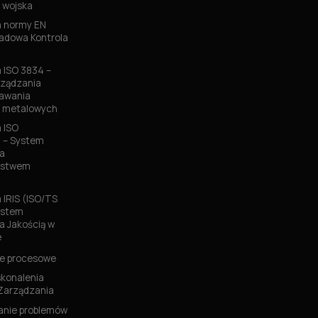
 wojska
 normy EN
ładowa Kontrola
ISO 3834 –
ządzania
pawania
w metalowych
 ISO
 – System
a
ństwem
IRIS (ISO/TS
ystem
a Jakością w
e
e procesowe
konalenia
Zarządzania
nie problemów