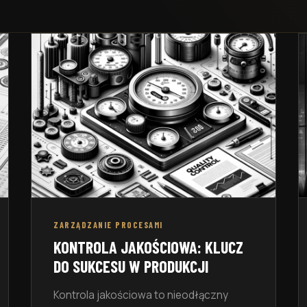
a Kontrola Produkcji
cyjnej
ZARZĄDZANIE PROCESAMI
KONTROLA JAKOŚCIOWA: KLUCZ
DO SUKCESU W PRODUKCJI
Kontrola jakościowa to nieodłączny