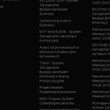
ISO 22000:2018 – System
14001:2015
Zarządzania
min
Bezpieczeństwem
ISO 27001:
Żywności
Zarządzani
Bezpiecze
Outsourcing Audytu
Informacji
Dostawcy
Pełnomocni
IATF 16949:2016 – System
Wewnętrzn
Zarządzania Jakością w
45001:2018
motoryzacji
ISO 13485:
Audyt luk procesowych w
Zarządzani
obszarach produkcyjno-
wyrobach 
biznesowych
Pełnomocni
TISAX – System
Wewnętrzn
Zarządzania
27001:202
Bezpieczeństwem
Informacji w branży
Pełnomocni
motoryzacyjnej
Wewnętrzn
13485:201
Projektowanie i
modelowanie procesów
Pełnomocni
Wewnętrzn
NIS2 / Krajowy System
Cyberbezpieczeństwa
Wymagania
System Zar
Wsparcie administracyjne