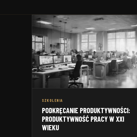
Zakładow
wewnętrzny ISO 9001:2015
motoryza
SZKOLENIA
PODKRĘCANIE PRODUKTYWNOŚCI:
PRODUKTYWNOŚĆ PRACY W XXI
WIEKU