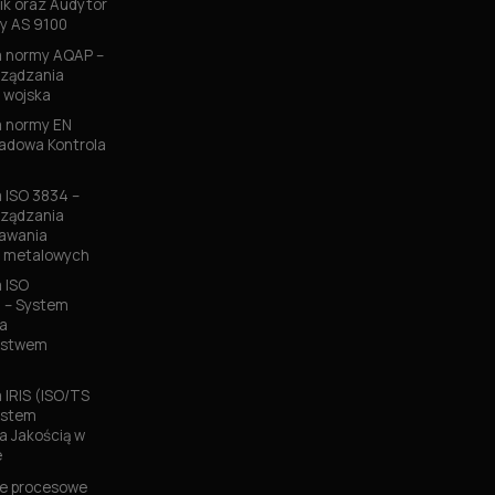
k oraz Audytor
y AS 9100
 normy AQAP –
ządzania
 wojska
 normy EN
ładowa Kontrola
ISO 3834 –
ządzania
pawania
w metalowych
 ISO
 – System
a
ństwem
IRIS (ISO/TS
ystem
a Jakością w
e
e procesowe