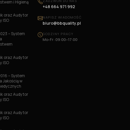
ZADZWOŃ DO NAS
stwem i Higieną
+48 664 971 992
k oraz Audytor
NAPISZ WIADOMOŚĆ
y ISO
biuro@bbquality.pl
2023 – System
GODZINY PRACY
a
Mo-Fr: 09:00–17:00
ństwem
k oraz Audytor
y ISO
2016 – System
a Jakością w
medycznych
k oraz Audytor
y ISO
3
k oraz Audytor
y ISO
6