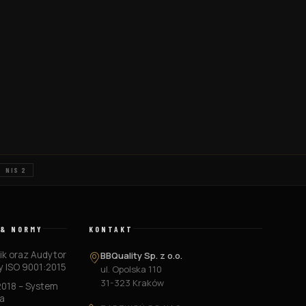
NIS 2
 & NORMY
KONTAKT
k oraz Audytor
BBQuality Sp. z o.o.
 ISO 9001:2015
ul. Opolska 110
31-323 Kraków
2018 – System
a