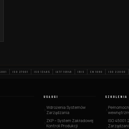
5001
ISO 27001
ISO 13485
IATF 16949
IRIS
EN 1090
ISO 22000
USŁUGI
SZKOLENIA
Wdrożenia Systemów
Pełnomocni
Zarządzania
wewnętrzny
ZKP – System Zakładowej
ISO 45001:
Kontroli Produkcji
Zarządzani