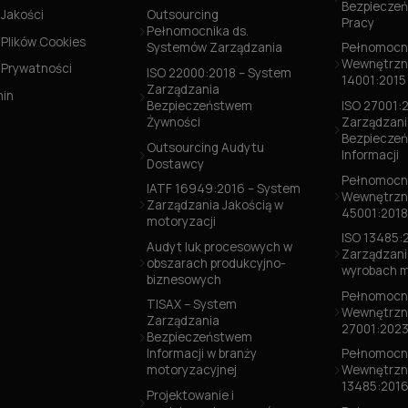
Bezpieczeń
 Jakości
Outsourcing
Pracy
Pełnomocnika ds.
 Plików Cookies
Systemów Zarządzania
Pełnomocni
Wewnętrzn
a Prywatności
ISO 22000:2018 – System
14001:2015
Zarządzania
min
Bezpieczeństwem
ISO 27001:
Żywności
Zarządzani
Bezpiecze
Outsourcing Audytu
Informacji
Dostawcy
Pełnomocni
IATF 16949:2016 – System
Wewnętrzn
Zarządzania Jakością w
45001:2018
motoryzacji
ISO 13485:
Audyt luk procesowych w
Zarządzani
obszarach produkcyjno-
wyrobach 
biznesowych
Pełnomocni
TISAX – System
Wewnętrzn
Zarządzania
27001:202
Bezpieczeństwem
Informacji w branży
Pełnomocni
motoryzacyjnej
Wewnętrzn
13485:201
Projektowanie i