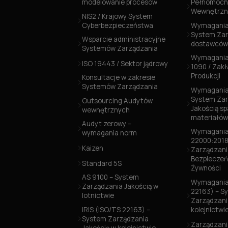
modelowanie procesów
Pełnomocni
Wewnętrzn
NIS2 / Krajowy System
Cyberbezpieczeństwa
Wymagania
System Zar
Wsparcie administracyjne
dostawców
Systemów Zarządzania
Wymagania
ISO 19443 / Sektor jądrowy
1090 / Zak
Produkcji
Konsultacje w zakresie
Systemów Zarządzania
Wymagania 
System Zar
Outsourcing Audytów
Jakością s
wewnętrznych
materiałó
Audyt zerowy –
Wymagania
wymagania norm
22000:2018
Kaizen
Zarządzani
Bezpiecze
Standard 5S
Żywności
AS 9100 – System
Wymagania 
Zarządzania Jakością w
22163) – S
lotnictwie
Zarządzani
IRIS (ISO/TS 22163) –
kolejnictwi
System Zarządzania
Zarządzani
Jakością w kolejnictwie