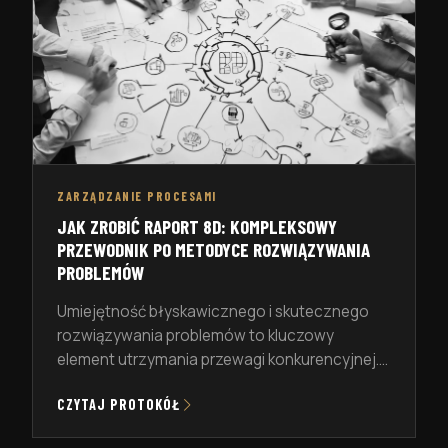
ZARZĄDZANIE PROCESAMI
JAK ZROBIĆ RAPORT 8D: KOMPLEKSOWY
PRZEWODNIK PO METODYCE ROZWIĄZYWANIA
PROBLEMÓW
Umiejętność błyskawicznego i skutecznego
rozwiązywania problemów to kluczowy
element utrzymania przewagi konkurencyjnej.
To także sposób na zapewnienie wysokiej
CZYTAJ PROTOKÓŁ
jakości produktów i usług. Jednym z narzędzi,
które zdobyło uznanie w tej dziedzinie, jest