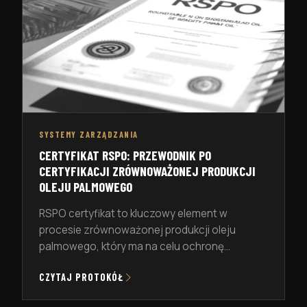
SYSTEMY ZARZĄDZANIA
CERTYFIKAT RSPO: PRZEWODNIK PO
CERTYFIKACJI ZRÓWNOWAŻONEJ PRODUKCJI
OLEJU PALMOWEGO
RSPO certyfikat to kluczowy element w
procesie zrównoważonej produkcji oleju
palmowego, który ma na celu ochronę
środowiska, społeczności lokalnych oraz
CZYTAJ PROTOKÓŁ
gospodarki. W tym artykule przyjrzymy się bliżej
temu certyfikatowi, jego znaczeniu dla