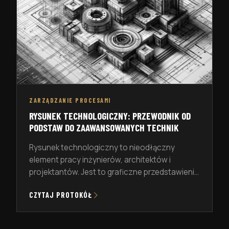
ZARZĄDZANIE PROCESAMI
RYSUNEK TECHNOLOGICZNY: PRZEWODNIK OD
PODSTAW DO ZAAWANSOWANYCH TECHNIK
Rysunek technologiczny to nieodłączny
element pracy inżynierów, architektów i
projektantów. Jest to graficzne przedstawienie
obiektu, które zawiera wszystkie niezbędne
CZYTAJ PROTOKÓŁ
informacje do jego wykonania, montażu czy
naprawy. W artykule tym przyjrzymy się bliżej
temu zagadnieniu, omawiając zarówno