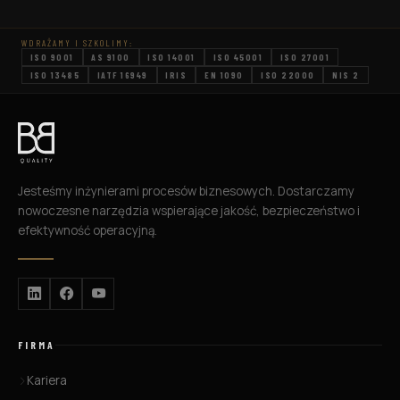
podstawy, jak i bardziej zaawansowane
techniki rysowania. W kolejnych sekcjach
WDRAŻAMY I SZKOLIMY:
artykułu dowiesz się, czym jest rysunek
ISO 9001
AS 9100
ISO 14001
ISO 45001
ISO 27001
techniczny, jakie są […]
ISO 13485
IATF 16949
IRIS
EN 1090
ISO 22000
NIS 2
Jesteśmy inżynierami procesów biznesowych. Dostarczamy
nowoczesne narzędzia wspierające jakość, bezpieczeństwo i
efektywność operacyjną.
FIRMA
Kariera