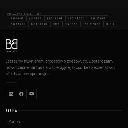
oraz zasoby wspomagające zgodność z
TISAX. Czym jest zgodność TISAX i dlaczego
WDRAŻAMY I SZKOLIMY:
jest ważna? TISAX (Trusted Information
ISO 9001
AS 9100
ISO 14001
ISO 45001
ISO 27001
Security Assessment […]
ISO 13485
IATF 16949
IRIS
EN 1090
ISO 22000
NIS 2
Jesteśmy inżynierami procesów biznesowych. Dostarczamy
nowoczesne narzędzia wspierające jakość, bezpieczeństwo i
efektywność operacyjną.
FIRMA
Kariera