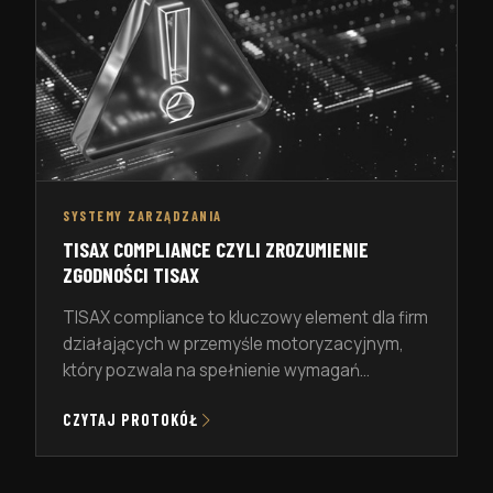
SYSTEMY ZARZĄDZANIA
TISAX COMPLIANCE CZYLI ZROZUMIENIE
ZGODNOŚCI TISAX
TISAX compliance to kluczowy element dla firm
działających w przemyśle motoryzacyjnym,
który pozwala na spełnienie wymagań
związanych z ochroną informacji oraz
CZYTAJ PROTOKÓŁ
zarządzaniem ryzykiem. W tym artykule
przyjrzymy się bliżej temu zagadnieniu,
omawiając m.in. proces certyfikacji, wymagania