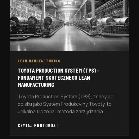
LEAN MANUFACTURING
TOYOTA PRODUCTION SYSTEM (TPS) –
FUNDAMENT SKUTECZNEGO LEAN
MANUFACTURING
Toyota Production System (TPS), znany po
polsku jako System Produkcyjny Toyoty, to
unikalna filozofia i metoda zarządzania
produkcją opracowana przez firmę Toyota.
CZYTAJ PROTOKÓŁ
TPS stał się synonimem wysokiej
efektywności, doskonałej jakości i