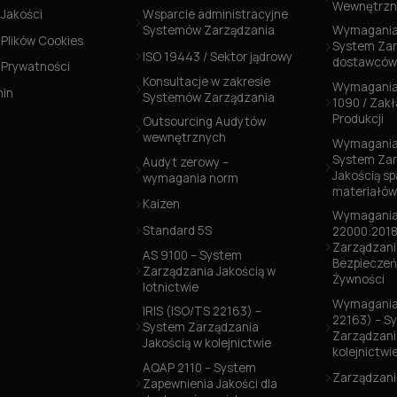
Wewnętrzn
 Jakości
Wsparcie administracyjne
Systemów Zarządzania
Wymagania
 Plików Cookies
System Zar
ISO 19443 / Sektor jądrowy
dostawców
a Prywatności
Konsultacje w zakresie
Wymagania
min
Systemów Zarządzania
1090 / Zak
Produkcji
Outsourcing Audytów
wewnętrznych
Wymagania 
System Zar
Audyt zerowy –
Jakością s
wymagania norm
materiałó
Kaizen
Wymagania
Standard 5S
22000:2018
Zarządzani
AS 9100 – System
Bezpiecze
Zarządzania Jakością w
Żywności
lotnictwie
Wymagania 
IRIS (ISO/TS 22163) –
22163) – S
System Zarządzania
Zarządzani
Jakością w kolejnictwie
kolejnictwi
AQAP 2110 – System
Zarządzani
Zapewnienia Jakości dla