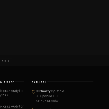
NIS 2
 & NORMY
KONTAKT
k oraz Audytor
BBQuality Sp. z o.o.
y ISO
ul. Opolska 110
6
31-323 Kraków
k oraz Audytor