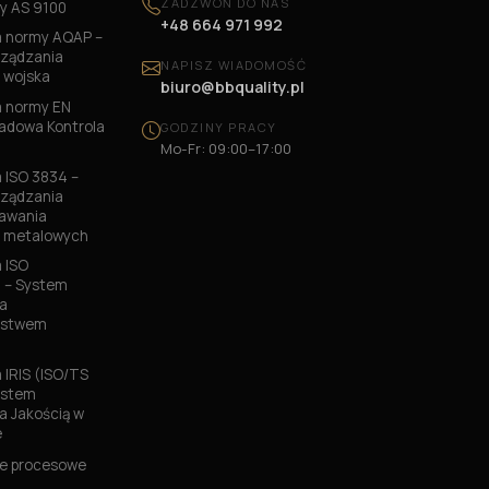
ZADZWOŃ DO NAS
y AS 9100
+48 664 971 992
 normy AQAP –
ządzania
NAPISZ WIADOMOŚĆ
 wojska
biuro@bbquality.pl
 normy EN
ładowa Kontrola
GODZINY PRACY
Mo-Fr: 09:00–17:00
ISO 3834 –
ządzania
pawania
w metalowych
 ISO
 – System
a
ństwem
IRIS (ISO/TS
ystem
a Jakością w
e
e procesowe