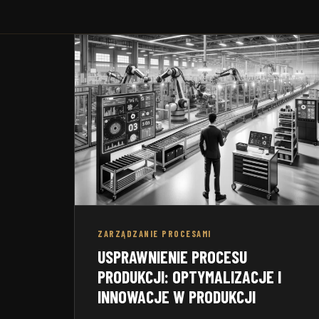
Zakładow
wewnętrzny ISO 9001:2015
motoryza
ZARZĄDZANIE PROCESAMI
USPRAWNIENIE PROCESU
PRODUKCJI: OPTYMALIZACJE I
INNOWACJE W PRODUKCJI