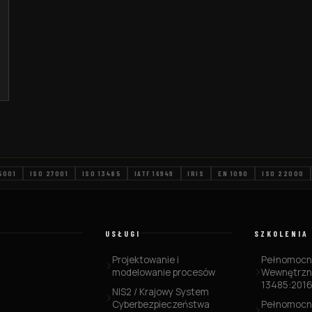
5001
ISO 27001
ISO 13485
IATF 16949
IRIS
EN 1090
ISO 22000
USŁUGI
SZKOLENIA
Projektowanie i
Pełnomocni
modelowanie procesów
Wewnętrzn
13485:201
NIS2 / Krajowy System
Cyberbezpieczeństwa
Pełnomocni