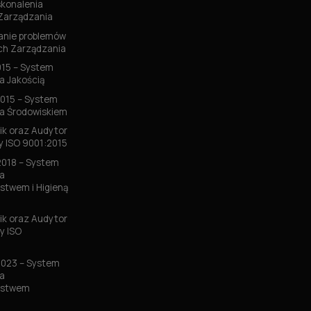
konalenia
Zarządzania
nie problemów
h Zarządzania
015 – System
a Jakością
2015 – System
a Środowiskiem
k oraz Audytor
 ISO 9001:2015
2018 – System
a
stwem i Higieną
k oraz Audytor
y ISO
2023 – System
a
ństwem