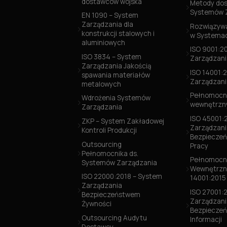
dostawców wojska
Metody dos
Systemów 
EN 1090 – System
Zarządzania dla
Rozwiązywa
konstrukcji stalowych i
w Systemac
aluminiowych
ISO 9001:2
ISO 3834 – System
Zarządzani
Zarządzania Jakością
ISO 14001:
spawania materiałów
Zarządzani
metalowych
Pełnomocni
Wdrożenia Systemów
wewnętrzny
Zarządzania
ISO 45001:
ZKP – System Zakładowej
Zarządzani
Kontroli Produkcji
Bezpieczeń
Outsourcing
Pracy
Pełnomocnika ds.
Pełnomocni
Systemów Zarządzania
Wewnętrzn
ISO 22000:2018 – System
14001:2015
Zarządzania
ISO 27001:
Bezpieczeństwem
Zarządzani
Żywności
Bezpiecze
Outsourcing Audytu
Informacji
Dostawcy